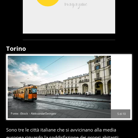
Torino
Fonte: iStock - AleksandarGeorgiev
5
di
10
Sono tre le città italiane che si avvicinano alla media
europea riguardo la soddisfazione dei propri abitanti: