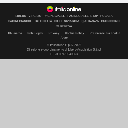
LIBERO
VIRGILIO
PAGINEGIALLE
PAGINEGIALLE SHOP
PGCASA
PAGINEBIANCHE
TUTTOCITTÀ
DILEI
SIVIAGGIA
QUIFINANZA
BUONISSIMO
SUPEREVA
Chi siamo
Note Legali
Privacy
Cookie Policy
Preferenze sui cookie
Aiuto
© Italiaonline S.p.A. 2026
Direzione e coordinamento di Libero Acquisition S.á r.l.
P. IVA 03970540963