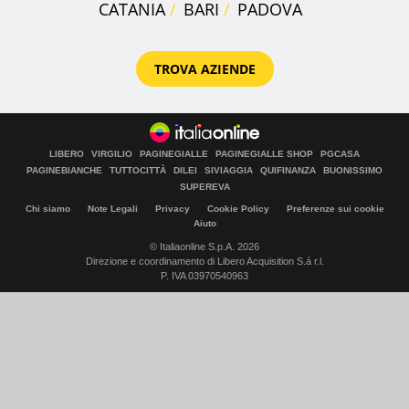
CATANIA
BARI
PADOVA
TROVA AZIENDE
LIBERO
VIRGILIO
PAGINEGIALLE
PAGINEGIALLE SHOP
PGCASA
PAGINEBIANCHE
TUTTOCITTÀ
DILEI
SIVIAGGIA
QUIFINANZA
BUONISSIMO
SUPEREVA
Chi siamo
Note Legali
Privacy
Cookie Policy
Preferenze sui cookie
Aiuto
© Italiaonline S.p.A. 2026
Direzione e coordinamento di Libero Acquisition S.á r.l.
P. IVA 03970540963