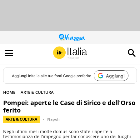
QUESTO
SITO
CONTRIBUISCE
ALL’AUDIENCE
DI
Aggiungi
Aggiungi
InItalia
alle tue fonti Google preferite
HOME
ARTE & CULTURA
Pompei: aperte le Case di Sirico e dell'Orso
ferito
ARTE & CULTURA
Napoli
Negli ultimi mesi molte domus sono state riaperte a
testimonianza dell'impegno per far conoscere uno dei luoghi