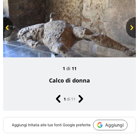
Prev
Next
1
di
11
Calco di donna
1
di
11
Aggiungi
Aggiungi
InItalia
alle tue fonti Google preferite