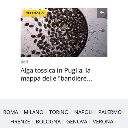
medusa ma non lo è
TERRITORIO
Bari
Alga tossica in Puglia, la
mappa delle "bandiere
rosse"
ROMA
MILANO
TORINO
NAPOLI
PALERMO
FIRENZE
BOLOGNA
GENOVA
VERONA