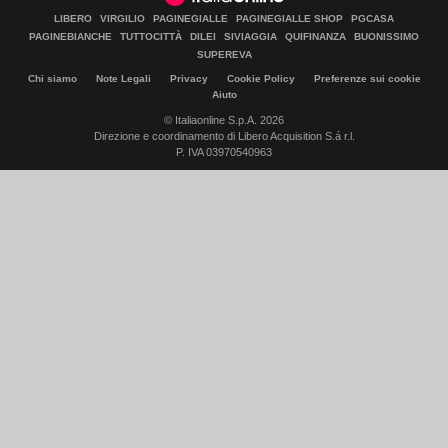
LIBERO
VIRGILIO
PAGINEGIALLE
PAGINEGIALLE SHOP
PGCASA
PAGINEBIANCHE
TUTTOCITTÀ
DILEI
SIVIAGGIA
QUIFINANZA
BUONISSIMO
SUPEREVA
Chi siamo
Note Legali
Privacy
Cookie Policy
Preferenze sui cookie
Aiuto
© Italiaonline S.p.A. 2026
Direzione e coordinamento di Libero Acquisition S.á r.l.
P. IVA 03970540963