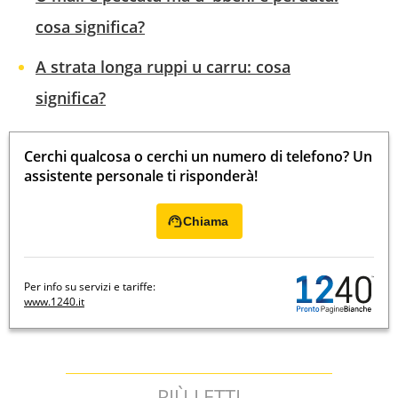
cosa significa?
A strata longa ruppi u carru: cosa
significa?
Cerchi qualcosa o cerchi un numero di telefono? Un
assistente personale ti risponderà!
Chiama
Per info su servizi e tariffe:
www.1240.it
PIÙ LETTI