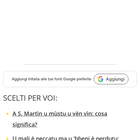
Aggiungi
Aggiungi
InItalia
alle tue fonti Google preferite
SCELTI PER VOI:
A S. Martìn u mùstu u vèn vìn: cosa
significa?
U mali è peccatu ma u 'bbeni è perdutu: