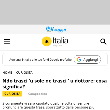
QUESTO
SITO
CONTRIBUISCE
ALL’AUDIENCE
DI
Aggiungi
Aggiungi
InItalia
alle tue fonti Google preferite
HOME
CURIOSITÀ
Ndo trasci 'u sole ne trasci ' u dottore: cosa
significa?
CURIOSITÀ
Campobasso
Sicuramente vi sarà capitato qualche volta di sentire
pronunciare questa frase, soprattutto dalle persone più