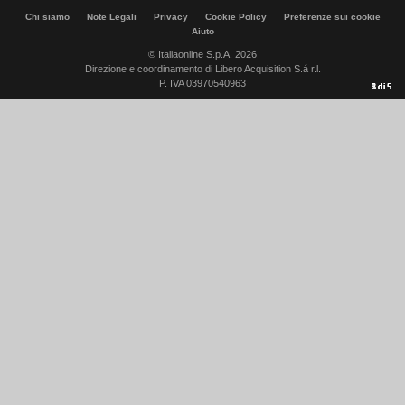
Chi siamo
Note Legali
Privacy
Cookie Policy
Preferenze sui cookie
Aiuto
© Italiaonline S.p.A. 2026
Direzione e coordinamento di Libero Acquisition S.á r.l.
P. IVA 03970540963
1
2
3
4
5
di
di
di
di
di
5
5
5
5
5