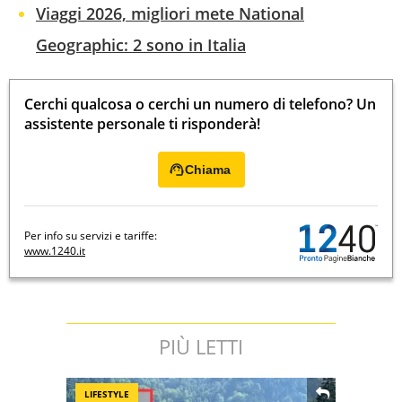
Viaggi 2026, migliori mete National
Geographic: 2 sono in Italia
Cerchi qualcosa o cerchi un numero di telefono? Un
assistente personale ti risponderà!
Chiama
Per info su servizi e tariffe:
www.1240.it
PIÙ LETTI
LIFESTYLE