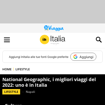
QUESTO
SITO
CONTRIBUISCE
ALL’AUDIENCE
DI
Aggiungi
Aggiungi
InItalia
alle tue fonti Google preferite
HOME
LIFESTYLE
National Geographic, i migliori viaggi del
2022: uno è in Italia
LIFESTYLE
Napoli