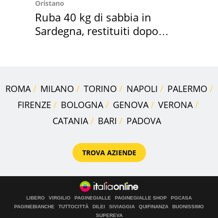
Oristano
Ruba 40 kg di sabbia in
Sardegna, restituiti dopo
50 anni
ROMA
MILANO
TORINO
NAPOLI
PALERMO
FIRENZE
BOLOGNA
GENOVA
VERONA
CATANIA
BARI
PADOVA
TROVA AZIENDE
LIBERO
VIRGILIO
PAGINEGIALLE
PAGINEGIALLE SHOP
PGCASA
PAGINEBIANCHE
TUTTOCITTÀ
DILEI
SIVIAGGIA
QUIFINANZA
BUONISSIMO
SUPEREVA