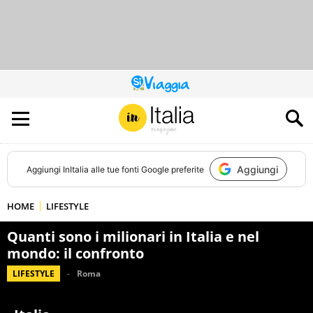
QUESTO
SITO
CONTRIBUISCE
ALL’AUDIENCE
DI
Aggiungi
Aggiungi
InItalia
alle tue fonti Google preferite
HOME
LIFESTYLE
Quanti sono i milionari in Italia e nel
mondo: il confronto
LIFESTYLE
Roma