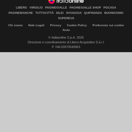
LIBERO
VIRGILIO
PAGINEGIALLE
PAGINEGIALLE SHOP
PGCASA
PAGINEBIANCHE
TUTTOCITTÀ
DILEI
SIVIAGGIA
QUIFINANZA
BUONISSIMO
SUPEREVA
Chi siamo
Note Legali
Privacy
Cookie Policy
Preferenze sui cookie
Aiuto
© Italiaonline S.p.A. 2026
Direzione e coordinamento di Libero Acquisition S.á r.l.
P. IVA 03970540963