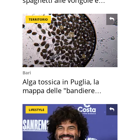
sautè di cozze
TERRITORIO
Bari
Alga tossica in Puglia, la
mappa delle "bandiere
rosse"
LIFESTYLE