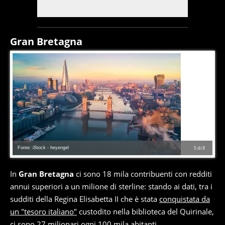
Gran Bretagna
Fonte: iStock - heyengel
5
di
8
In
Gran Bretagna
ci sono 18 mila contribuenti con redditi
annui superiori a un milione di sterline: stando ai dati, tra i
sudditi della Regina Elisabetta II che è stata
conquistata da
un "tesoro italiano"
custodito nella biblioteca del Quirinale,
ci sono 27 milionari ogni 100 mila abitanti.