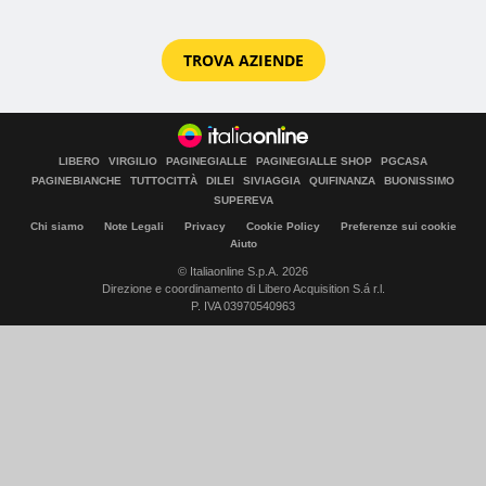
TROVA AZIENDE
LIBERO
VIRGILIO
PAGINEGIALLE
PAGINEGIALLE SHOP
PGCASA
PAGINEBIANCHE
TUTTOCITTÀ
DILEI
SIVIAGGIA
QUIFINANZA
BUONISSIMO
SUPEREVA
Chi siamo
Note Legali
Privacy
Cookie Policy
Preferenze sui cookie
Aiuto
© Italiaonline S.p.A. 2026
Direzione e coordinamento di Libero Acquisition S.á r.l.
P. IVA 03970540963