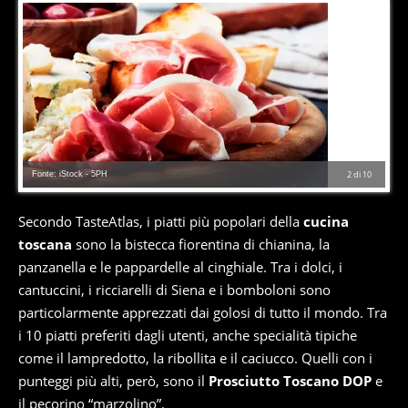
Fonte: iStock - 5PH
2
di
10
Secondo TasteAtlas, i piatti più popolari della
cucina
toscana
sono la bistecca fiorentina di chianina, la
panzanella e le pappardelle al cinghiale. Tra i dolci, i
cantuccini, i ricciarelli di Siena e i bomboloni sono
particolarmente apprezzati dai golosi di tutto il mondo. Tra
i 10 piatti preferiti dagli utenti, anche specialità tipiche
come il lampredotto, la ribollita e il caciucco. Quelli con i
punteggi più alti, però, sono il
Prosciutto Toscano DOP
e
il pecorino “marzolino”.