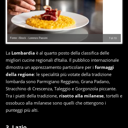
Fonte: iStock - Lorenzo Passini
7
di
10
La
Lombardia
è al quarto posto della classifica delle
migliori cucine regionali d’Italia. Il pubblico internazionale
dimostra un apprezzamento particolare per i
formaggi
della regione
: le specialità più votate della tradizione
lombarda sono Parmigiano Reggiano, Grana Padano,
Stracchino di Crescenza, Taleggio e Gorgonzola piccante.
Tra i piatti della tradizione,
risotto alla milanese
, tortelli e
ossobuco alla milanese sono quelli che ottengono i
punteggi più alti.
3. Lazio