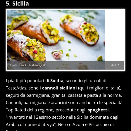
5. Sicilia
Fonte: iStock - fcafotodigital
6
di
10
I piatti più popolari di
Sicilia
, secondo gli utenti di
TasteAtlas, sono i
cannoli siciliani
(
qui i migliori d’Italia
),
seguiti da parmigiana, granita, cassata e pasta alla norma.
Cannoli, parmigiana e arancini sono anche tra le specialità
Top Rated della regione, precedute dagli
spaghetti
,
“inventati nel 12esimo secolo nella Sicilia dominata dagli
Arabi col nome di itryya”, Nero d’Avola e Pistacchio di