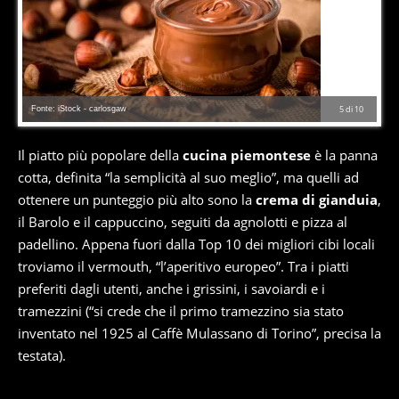
Fonte: iStock - carlosgaw
5
di
10
Il piatto più popolare della
cucina piemontese
è la panna
cotta, definita “la semplicità al suo meglio”, ma quelli ad
ottenere un punteggio più alto sono la
crema di gianduia
,
il Barolo e il cappuccino, seguiti da agnolotti e pizza al
padellino. Appena fuori dalla Top 10 dei migliori cibi locali
troviamo il vermouth, “l’aperitivo europeo”. Tra i piatti
preferiti dagli utenti, anche i grissini, i savoiardi e i
tramezzini (“si crede che il primo tramezzino sia stato
inventato nel 1925 al Caffè Mulassano di Torino”, precisa la
testata).