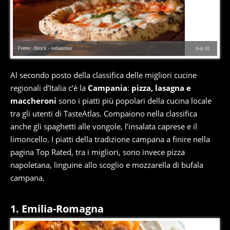
Fonte: iStock - sebasnoo
9
di
10
Al secondo posto della classifica delle migliori cucine
regionali d’Italia c’è la
Campania
:
pizza, lasagna e
maccheroni
sono i piatti più popolari della cucina locale
tra gli utenti di TasteAtlas. Compaiono nella classifica
anche gli spaghetti alle vongole, l’insalata caprese e il
limoncello. I piatti della tradizione campana a finire nella
pagina Top Rated, tra i migliori, sono invece pizza
napoletana, linguine allo scoglio e mozzarella di bufala
campana.
1. Emilia-Romagna