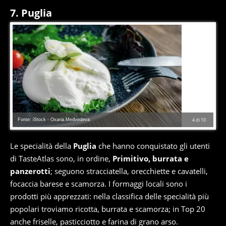
7. Puglia
Fonte: iStock - Oxana Medvedeva
4
di
10
Le specialità della
Puglia
che hanno conquistato gli utenti
di TasteAtlas sono, in ordine,
Primitivo, burrata e
panzerotti
; seguono stracciatella, orecchiette e cavatelli,
focaccia barese e scamorza. I formaggi locali sono i
prodotti più apprezzati: nella classifica delle specialità più
popolari troviamo ricotta, burrata e scamorza; in Top 20
anche friselle, pasticciotto e farina di grano arso.