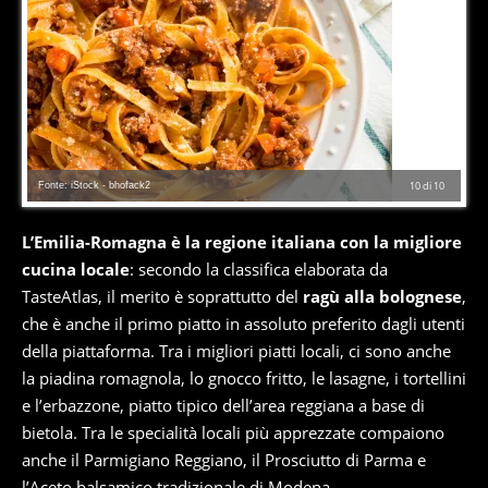
Fonte: iStock - bhofack2
10
di
10
L’Emilia-Romagna è la regione italiana con la migliore
cucina locale
: secondo la classifica elaborata da
TasteAtlas, il merito è soprattutto del
ragù alla bolognese
,
che è anche il primo piatto in assoluto preferito dagli utenti
della piattaforma. Tra i migliori piatti locali, ci sono anche
la piadina romagnola, lo gnocco fritto, le lasagne, i tortellini
e l’erbazzone, piatto tipico dell’area reggiana a base di
bietola. Tra le specialità locali più apprezzate compaiono
anche il Parmigiano Reggiano, il Prosciutto di Parma e
l’Aceto balsamico tradizionale di Modena.