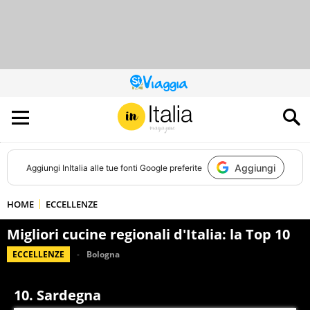
QUESTO
SITO
CONTRIBUISCE
ALL’AUDIENCE
DI
Aggiungi
Aggiungi
InItalia
alle tue fonti Google preferite
HOME
ECCELLENZE
Migliori cucine regionali d'Italia: la Top 10
ECCELLENZE
Bologna
10. Sardegna