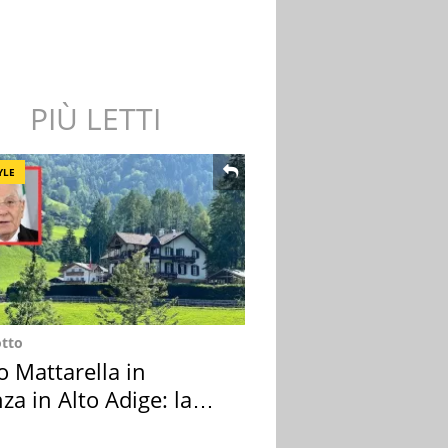
PIÙ LETTI
YLE
otto
o Mattarella in
za in Alto Adige: la
ion scelta