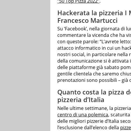
“50 Top Pizza 2022”
.
Hackerata la pizzeria I 
Francesco Martucci
Su ‘Facebook’, nella giornata di 
commentare la vicenda che ha vist
con queste parole: “L’avrete let
attacco informatico in cui un hacke
nostri social, in particolare nella
della comunicazione si è attivat
delle piattaforme già sabato pome
gentile clientela che saremo chiusi
prenotazioni sono possibili – già o
Quanto costa la pizza de
pizzeria d’Italia
Nelle ultime settimane, la pizzeria
centro di una polemica
, scaturita
delle migliori pizzerie d’Italia se
l’esclusione dall’elenco della
pizze