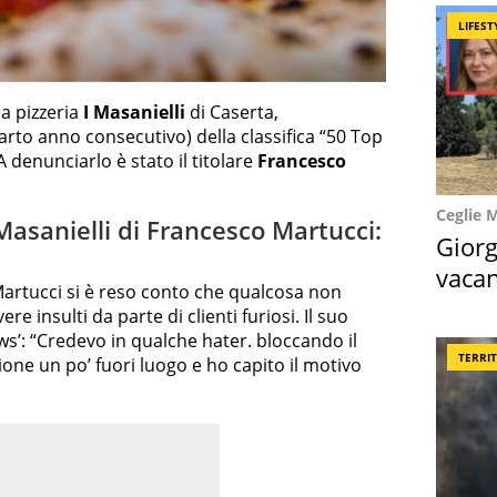
LIFEST
a pizzeria
I Masanielli
di Caserta,
arto anno consecutivo) della classifica “50 Top
A denunciarlo è stato il titolare
Francesco
Ceglie 
Masanielli di Francesco Martucci:
Giorg
vacan
Martucci si è reso conto che qualcosa non
locat
e insulti da parte di clienti furiosi. Il suo
s’: “Credevo in qualche hater. bloccando il
TERRI
ione un po’ fuori luogo e ho capito il motivo