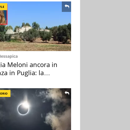
YLE
Messapica
ia Meloni ancora in
za in Puglia: la
ion scelta
TORIO