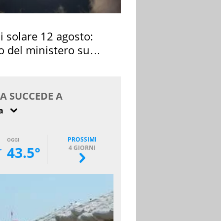
si solare 12 agosto:
o del ministero su
 osservarla