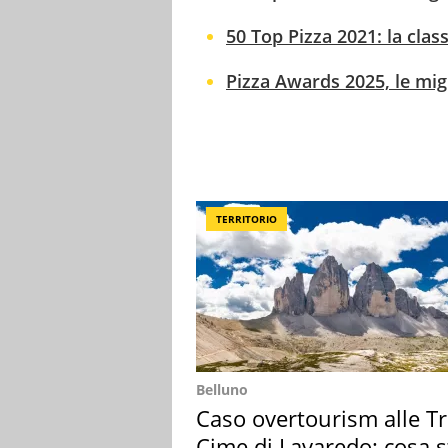
50 Top Pizza 2021: la class
Pizza Awards 2025, le migli
TERRITORIO
Belluno
Caso overtourism alle T
Cime di Lavaredo: cosa s