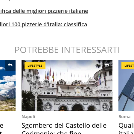
ifica delle migliori pizzerie italiane
ori 100 pizzerie d'Italia: classifica
POTREBBE INTERESSARTI
LIFESTYLE
LIFES
Napoli
Roma
re
Sgombero del Castello delle
Qual
ta
Cerimonie: che fine
itali