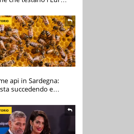
ale
TORIO
rme api in Sardegna:
 sta succedendo e
hé
TORIO