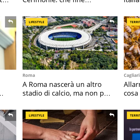
faranno i mobili
digit
LIFESTYLE
TERRI
Roma
Cagliari
A Roma nascerà un altro
Alla
stadio di calcio, ma non per
cosa
Roma e Lazio
perc
LIFESTYLE
TERRI