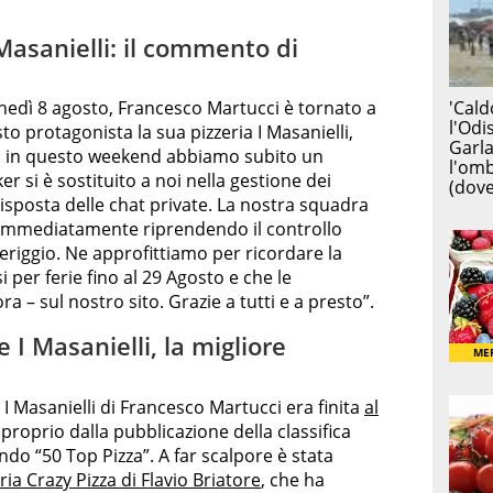
Masanielli: il commento di
lunedì 8 agosto, Francesco Martucci è tornato a
o protagonista la sua pizzeria I Masanielli,
to: in questo weekend abbiamo subito un
r si è sostituito a noi nella gestione dei
 risposta delle chat private. La nostra squadra
a immediatamente riprendendo il controllo
riggio. Ne approfittiamo per ricordare la
 per ferie fino al 29 Agosto e che le
ra – sul nostro sito. Grazie a tutti e a presto”.
 I Masanielli, la migliore
 I Masanielli di Francesco Martucci era finita
al
 proprio dalla pubblicazione della classifica
condo “50 Top Pizza”. A far scalpore è stata
ria Crazy Pizza di Flavio Briatore
, che ha