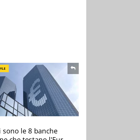
TYLE
i sono le 8 banche
ane che testano l'Euro