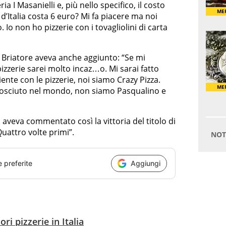
a I Masanielli e, più nello specifico, il costo
a d’Italia costa 6 euro? Mi fa piacere ma noi
Io non ho pizzerie con i tovagliolini di carta
o Briatore aveva anche aggiunto: “Se mi
izzerie sarei molto incaz…o. Mi sarai fatto
nte con le pizzerie, noi siamo Crazy Pizza.
conosciuto nel mondo, non siamo Pasqualino e
aveva commentato così la vittoria del titolo di
 Quattro volte primi”.
e preferite
Aggiungi
ri pizzerie in Italia