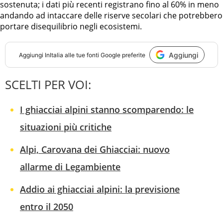
sostenuta; i dati più recenti registrano fino al 60% in meno
andando ad intaccare delle riserve secolari che potrebbero
portare disequilibrio negli ecosistemi.
Aggiungi
Aggiungi
InItalia
alle tue fonti Google preferite
SCELTI PER VOI:
I ghiacciai alpini stanno scomparendo: le
situazioni più critiche
Alpi, Carovana dei Ghiacciai: nuovo
allarme di Legambiente
Addio ai ghiacciai alpini: la previsione
entro il 2050