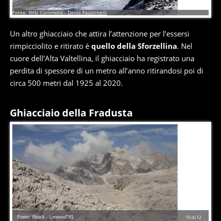
9
di
12
Fonte: Wiki Commons - Denis Faustinelli
Un altro ghiacciaio che attira l’attenzione per l’essersi
rimpicciolito e ritirato è
quello della Sforzellina
. Nel
cuore dell’Alta Valtellina, il ghiacciaio ha registrato una
perdita di spessore di un metro all’anno ritirandosi poi di
circa 500 metri dal 1925 al 2020.
Ghiacciaio della Fradusta
Fonte: iStock - LorenzoT81
10
di
12