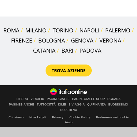
loro case
ROMA
MILANO
TORINO
NAPOLI
PALERMO
FIRENZE
BOLOGNA
GENOVA
VERONA
CATANIA
BARI
PADOVA
TROVA AZIENDE
LIBERO
VIRGILIO
PAGINEGIALLE
PAGINEGIALLE SHOP
PGCASA
PAGINEBIANCHE
TUTTOCITTÀ
DILEI
SIVIAGGIA
QUIFINANZA
BUONISSIMO
SUPEREVA
Chi siamo
Note Legali
Privacy
Cookie Policy
Preferenze sui cookie
Aiuto
© Italiaonline S.p.A. 2026
Direzione e coordinamento di Libero Acquisition S.á r.l.