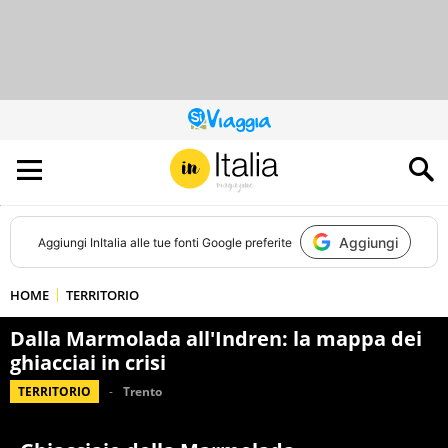
QUESTO
SITO
CONTRIBUISCE
ALL’AUDIENCE
DI
Aggiungi
Aggiungi
InItalia
alle tue fonti Google preferite
HOME
TERRITORIO
Dalla Marmolada all'Indren: la mappa dei
ghiacciai in crisi
TERRITORIO
Trento