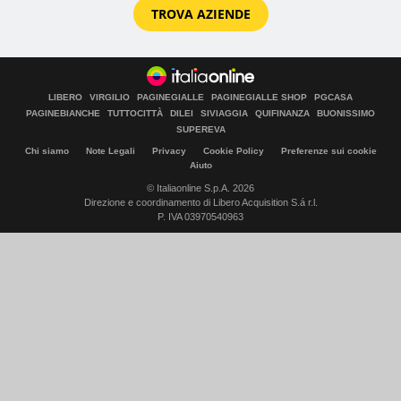
TROVA AZIENDE
LIBERO
VIRGILIO
PAGINEGIALLE
PAGINEGIALLE SHOP
PGCASA
PAGINEBIANCHE
TUTTOCITTÀ
DILEI
SIVIAGGIA
QUIFINANZA
BUONISSIMO
SUPEREVA
Chi siamo
Note Legali
Privacy
Cookie Policy
Preferenze sui cookie
Aiuto
© Italiaonline S.p.A. 2026
Direzione e coordinamento di Libero Acquisition S.á r.l.
P. IVA 03970540963