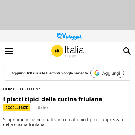
QUESTO
SITO
CONTRIBUISCE
ALL’AUDIENCE
DI
Aggiungi
Aggiungi
InItalia
alle tue fonti Google preferite
HOME
ECCELLENZE
I piatti tipici della cucina friulana
ECCELLENZE
Udine
Scopriamo insieme quali sono i piatti più tipici e apprezzati
della cucina friulana