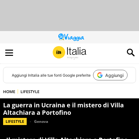
QUESTO
SITO
CONTRIBUISCE
ALL’AUDIENCE
DI
Aggiungi
Aggiungi
InItalia
alle tue fonti Google preferite
HOME
LIFESTYLE
La guerra in Ucraina e il mistero di Villa
Altachiara a Portofino
LIFESTYLE
Genova