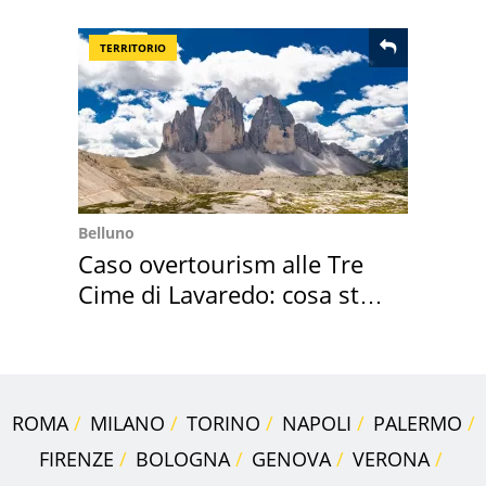
Villa Certosa
TERRITORIO
Belluno
Caso overtourism alle Tre
Cime di Lavaredo: cosa sta
succedendo
ROMA
MILANO
TORINO
NAPOLI
PALERMO
FIRENZE
BOLOGNA
GENOVA
VERONA