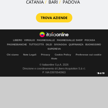
CATANIA
BARI
PADOVA
TROVA AZIENDE
LIBERO
VIRGILIO
PAGINEGIALLE
PAGINEGIALLE SHOP
PGCASA
PAGINEBIANCHE
TUTTOCITTÀ
DILEI
SIVIAGGIA
QUIFINANZA
BUONISSIMO
SUPEREVA
Chi siamo
Note Legali
Privacy
Cookie Policy
Preferenze sui cookie
Aiuto
© Italiaonline S.p.A. 2026
Direzione e coordinamento di Libero Acquisition S.á r.l.
P. IVA 03970540963
10
1
2
3
4
5
6
7
8
9
di
di
di
di
di
di
di
di
di
di
10
10
10
10
10
10
10
10
10
10