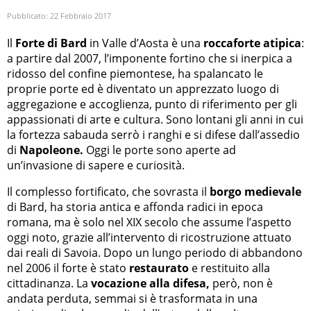
Pubblicato:
22 Febbraio 2017
Il
Forte di Bard
in Valle d’Aosta è una
roccaforte
atipica
:
a partire dal 2007, l’imponente fortino che si inerpica a
ridosso del confine piemontese, ha spalancato le
proprie porte ed è diventato un apprezzato luogo di
aggregazione e accoglienza, punto di riferimento per gli
appassionati di arte e cultura. Sono lontani gli anni in cui
la fortezza sabauda serrò i ranghi e si difese dall’assedio
di
Napoleone.
Oggi le porte sono aperte ad
un’invasione di sapere e curiosità.
Il complesso fortificato, che sovrasta il
borgo medievale
di Bard, ha storia antica e affonda radici in epoca
romana, ma è solo nel XIX secolo che assume l’aspetto
oggi noto, grazie all’intervento di ricostruzione attuato
dai reali di Savoia. Dopo un lungo periodo di abbandono
nel 2006 il forte è stato
restaurato
e restituito alla
cittadinanza. La
vocazione alla difesa,
però, non è
andata perduta, semmai si è trasformata in una