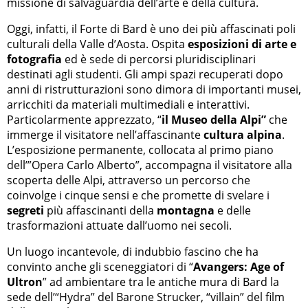
missione di salvaguardia dell’arte e della cultura.
Oggi, infatti, il Forte di Bard è uno dei più affascinati poli
culturali della Valle d’Aosta. Ospita
esposizioni di arte e
fotografia
ed è sede di percorsi pluridisciplinari
destinati agli studenti. Gli ampi spazi recuperati dopo
anni di ristrutturazioni sono dimora di importanti musei,
arricchiti da materiali multimediali e interattivi.
Particolarmente apprezzato, “
il Museo della Alpi”
che
immerge il visitatore nell’affascinante
cultura alpina
.
L’esposizione permanente, collocata al primo piano
dell’”Opera Carlo Alberto”, accompagna il visitatore alla
scoperta delle Alpi, attraverso un percorso che
coinvolge i cinque sensi e che promette di svelare i
segreti
più affascinanti della
montagna
e delle
trasformazioni attuate dall’uomo nei secoli.
Un luogo incantevole, di indubbio fascino che ha
convinto anche gli sceneggiatori di “
Avangers: Age of
Ultron
” ad ambientare tra le antiche mura di Bard la
sede dell’“Hydra” del Barone Strucker, “villain” del film