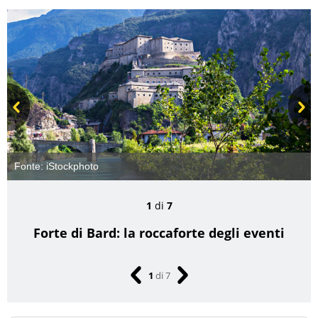
Prev
Next
Fonte: iStockphoto
1
di
7
Forte di Bard: la roccaforte degli eventi
1
di
7