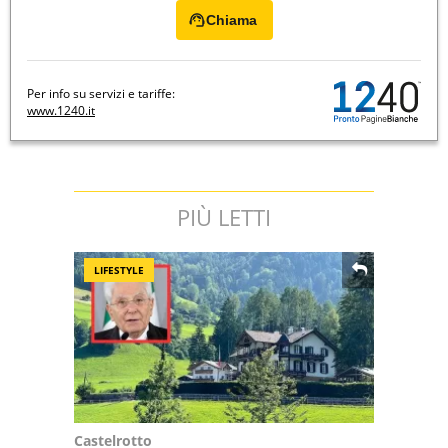
Chiama
Per info su servizi e tariffe:
www.1240.it
PIÙ LETTI
LIFESTYLE
Castelrotto