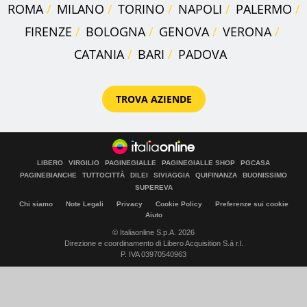
ROMA
MILANO
TORINO
NAPOLI
PALERMO
FIRENZE
BOLOGNA
GENOVA
VERONA
CATANIA
BARI
PADOVA
TROVA AZIENDE
LIBERO
VIRGILIO
PAGINEGIALLE
PAGINEGIALLE SHOP
PGCASA
PAGINEBIANCHE
TUTTOCITTÀ
DILEI
SIVIAGGIA
QUIFINANZA
BUONISSIMO
SUPEREVA
Chi siamo
Note Legali
Privacy
Cookie Policy
Preferenze sui cookie
Aiuto
© Italiaonline S.p.A. 2026
Direzione e coordinamento di Libero Acquisition S.á r.l.
P. IVA 03970540963