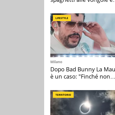
sautè di cozze
LIFESTYLE
Milano
Dopo Bad Bunny La Mau
è un caso: "Finché non
scappa il morto"
TERRITORIO