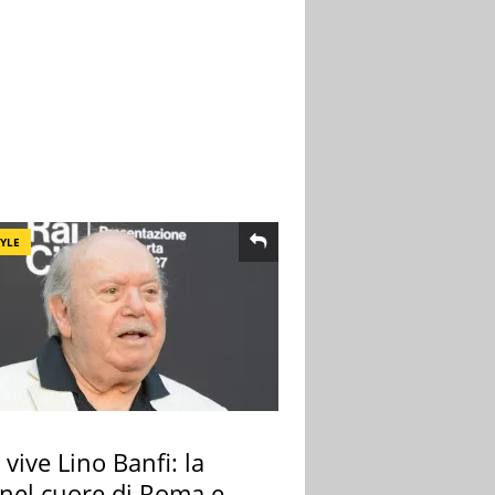
TYLE
vive Lino Banfi: la
nel cuore di Roma e i