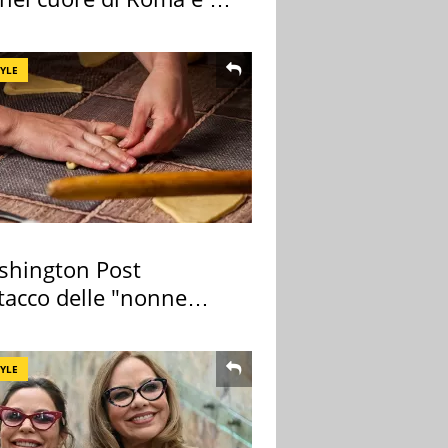
cimeli
TYLE
ashington Post
ttacco delle "nonne
a pasta" a Roma
TYLE