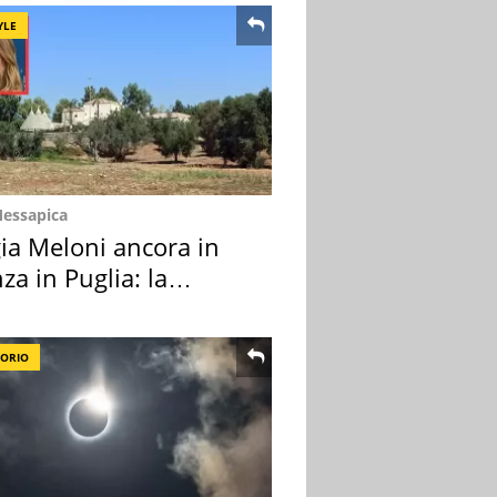
YLE
Messapica
ia Meloni ancora in
za in Puglia: la
ion scelta
TORIO