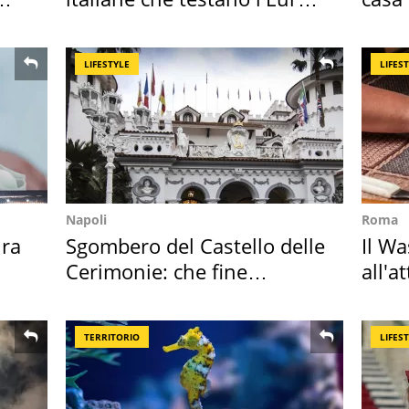
digitale
suoi 
LIFESTYLE
LIFES
Napoli
Roma
ra
Sgombero del Castello delle
Il W
Cerimonie: che fine
all'a
faranno i mobili
dell
TERRITORIO
LIFES