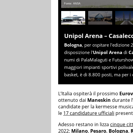
Fonte: ANSA
Unipol Arena – Casalecc
Bologna
, per ospitare l'edizione
disposizione l'
Unipol Arena
di
C
numi di PalaMalaguti e Futurshow
maggiori impianti sportivi polivalen
basket, è di 8.800 posti, ma per i 
L’Italia ospiterà il prossimo
Eurov
ottenuto dai
Maneskin
durante l’
candidate per la kermesse musica
le
17 candidature ufficiali
presenta
Adesso restano in lizza
cinque cit
2022
:
Milano
,
Pesaro
,
Bologna
,