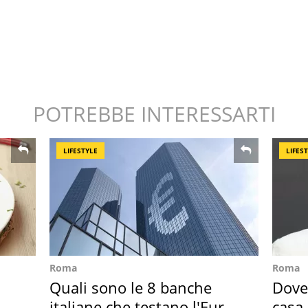
POTREBBE INTERESSARTI
LIFESTYLE
LIFES
Roma
Roma
Quali sono le 8 banche
Dove 
italiane che testano l'Euro
casa 