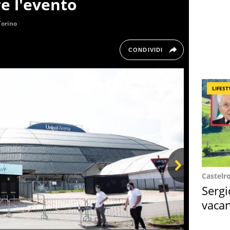
e l'evento
Torino
CONDIVIDI
LIFEST
Castelr
Next
Sergi
vacan
locat