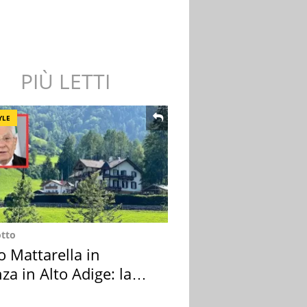
PIÙ LETTI
YLE
otto
o Mattarella in
za in Alto Adige: la
ion scelta