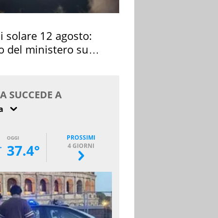
si solare 12 agosto:
o del ministero su
 osservarla