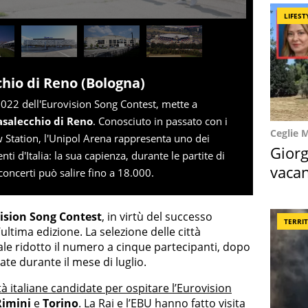
LIFEST
hio di Reno (Bologna)
 2022 dell'Eurovision Song Contest, mette a
asalecchio di Reno
. Conosciuto in passato con i
Ceglie 
 Station, l'Unipol Arena rappresenta uno dei
Giorg
ti d'Italia: la sua capienza, durante le partite di
vacan
concerti può salire fino a 18.000.
locat
ision Song Contest
, in virtù del successo
TERRI
ultima edizione. La selezione delle città
le ridotto il numero a cinque partecipanti, dopo
te durante il mese di luglio.
tà italiane candidate per ospitare l’Eurovision
Rimini
e
Torino
. La Rai e l’EBU hanno fatto visita