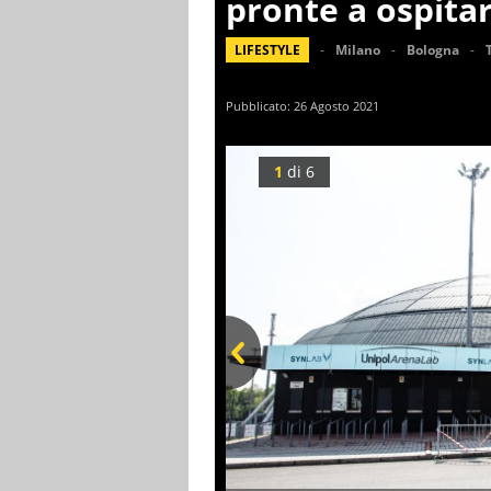
pronte a ospitar
LIFESTYLE
Milano
Bologna
Pubblicato:
26 Agosto 2021
1
di
6
Prev