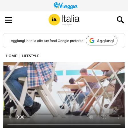
QUESTO
SITO
CONTRIBUISCE
ALL’AUDIENCE
DI
Aggiungi
Aggiungi
InItalia
alle tue fonti Google preferite
HOME
LIFESTYLE