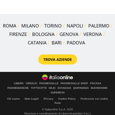
nostre cantine
ROMA
MILANO
TORINO
NAPOLI
PALERMO
FIRENZE
BOLOGNA
GENOVA
VERONA
CATANIA
BARI
PADOVA
TROVA AZIENDE
LIBERO
VIRGILIO
PAGINEGIALLE
PAGINEGIALLE SHOP
PGCASA
PAGINEBIANCHE
TUTTOCITTÀ
DILEI
SIVIAGGIA
QUIFINANZA
BUONISSIMO
SUPEREVA
Chi siamo
Note Legali
Privacy
Cookie Policy
Preferenze sui cookie
Aiuto
© Italiaonline S.p.A. 2026
Direzione e coordinamento di Libero Acquisition S.á r.l.