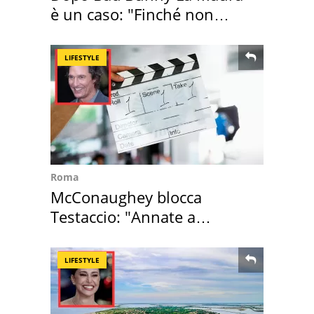
è un caso: "Finché non
scappa il morto"
LIFESTYLE
Roma
McConaughey blocca
Testaccio: "Annate a
Positano a rompe er c..."
LIFESTYLE