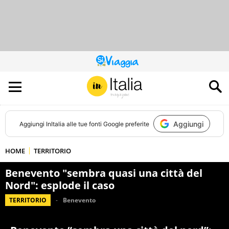
QUESTO
SITO
CONTRIBUISCE
ALL’AUDIENCE
DI
Aggiungi
Aggiungi
InItalia
alle tue fonti Google preferite
HOME
TERRITORIO
Benevento "sembra quasi una città del
Nord": esplode il caso
TERRITORIO
Benevento