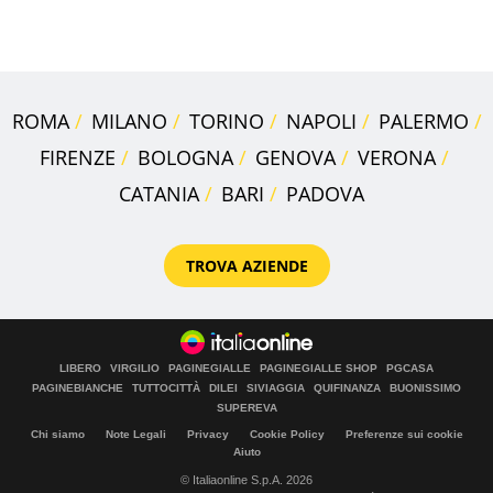
assegnata
ROMA
MILANO
TORINO
NAPOLI
PALERMO
FIRENZE
BOLOGNA
GENOVA
VERONA
CATANIA
BARI
PADOVA
TROVA AZIENDE
LIBERO
VIRGILIO
PAGINEGIALLE
PAGINEGIALLE SHOP
PGCASA
PAGINEBIANCHE
TUTTOCITTÀ
DILEI
SIVIAGGIA
QUIFINANZA
BUONISSIMO
SUPEREVA
Chi siamo
Note Legali
Privacy
Cookie Policy
Preferenze sui cookie
Aiuto
© Italiaonline S.p.A. 2026