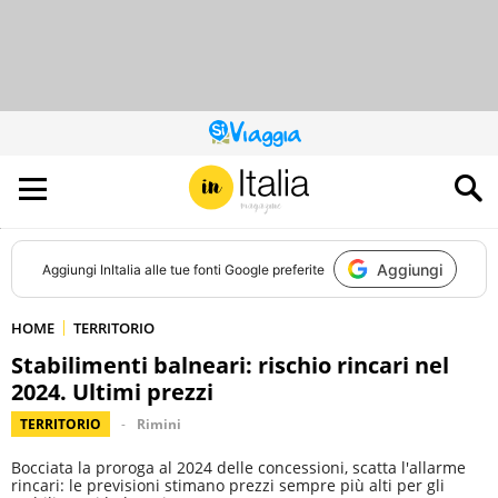
QUESTO
SITO
CONTRIBUISCE
ALL’AUDIENCE
DI
Aggiungi
Aggiungi
InItalia
alle tue fonti Google preferite
HOME
TERRITORIO
Stabilimenti balneari: rischio rincari nel
2024. Ultimi prezzi
TERRITORIO
Rimini
Bocciata la proroga al 2024 delle concessioni, scatta l'allarme
rincari: le previsioni stimano prezzi sempre più alti per gli