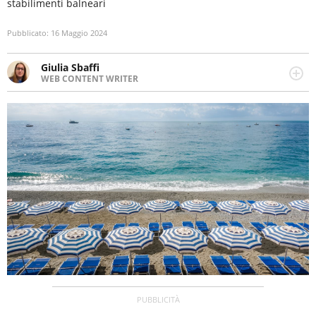
stabilimenti balneari
Pubblicato:
16 Maggio 2024
Giulia Sbaffi
WEB CONTENT WRITER
Web content writer appassionata di belle storie e di
viaggi, scrive da quando ne ha memoria. Curiosa per
natura, le piace tenersi informata su ciò che accade
intorno a lei.