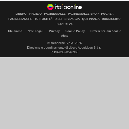
LIBERO
VIRGILIO
PAGINEGIALLE
PAGINEGIALLE SHOP
PGCASA
PAGINEBIANCHE
TUTTOCITTÀ
DILEI
SIVIAGGIA
QUIFINANZA
BUONISSIMO
SUPEREVA
Chi siamo
Note Legali
Privacy
Cookie Policy
Preferenze sui cookie
Aiuto
© Italiaonline S.p.A. 2026
Direzione e coordinamento di Libero Acquisition S.á r.l.
P. IVA 03970540963