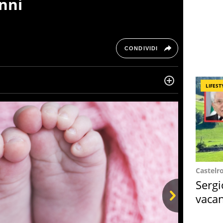
anni
CONDIVIDI
LIFEST
ta di belle storie e di viaggi, scrive da quando ne
ra, le piace tenersi informata su ciò che accade
Castelr
Sergi
vacan
locat
Next