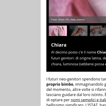
Fonte: iStock | Ph. vlada_maestro
Chiara
Al decimo posto c'è il nome
Chia
futuri genitori: di origine latina, 
chiara, luminosa (sebbene possa 
I futuri neo-genitori spendono t
proprio bimbo
, immaginandolo g
del momento, altre volte si rifann
lasciano guidare dal loro istinto. 
di optare per
nomi semplici e ital
bellissimo significato. L’ISTAT, ba