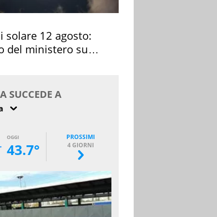
si solare 12 agosto:
o del ministero su
 osservarla