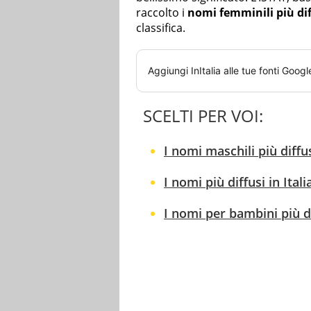
raccolto i
nomi femminili più dif
classifica.
Aggiungi
InItalia
alle tue fonti Googl
SCELTI PER VOI:
I nomi maschili più diffus
I nomi più diffusi in Ita
I nomi per bambini più di