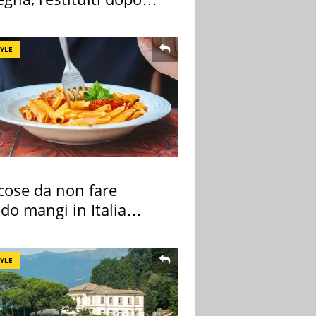
nni
TYLE
cose da non fare
do mangi in Italia
ndo la BBC
TYLE