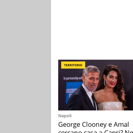
TERRITORIO
Napoli
George Clooney e Amal
cercano casa a Capri? Ne