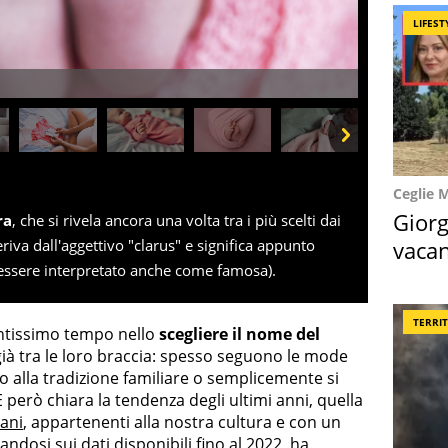
LIFEST
Next
Ceglie 
Giorg
ra
, che si rivela ancora una volta tra i più scelti dai
vacan
deriva dall'aggettivo "clarus" e significa appunto
essere interpretato anche come famosa).
locat
TERRI
antissimo tempo nello
scegliere il nome del
ià tra le loro braccia: spesso seguono le mode
o alla tradizione familiare o semplicemente si
È però chiara la tendenza degli ultimi anni, quella
iani
, appartenenti alla nostra cultura e con un
sandosi sui dati disponibili fino al 2022, ha