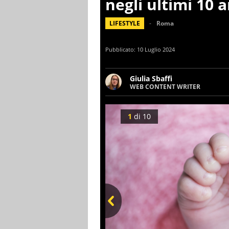
negli ultimi 10 
LIFESTYLE
Roma
Pubblicato:
10 Luglio 2024
Giulia Sbaffi
WEB CONTENT WRITER
Web content writer appassiona
ha memoria. Curiosa per natu
intorno a lei.
1
di
10
Prev