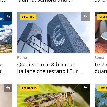
medusa ma non lo è
50 a
LIFESTYLE
LIFES
Roma
Roma
re
Quali sono le 8 banche
Le 7 
ta
italiane che testano l'Euro
quan
digitale
seco
TERRITORIO
LIFES