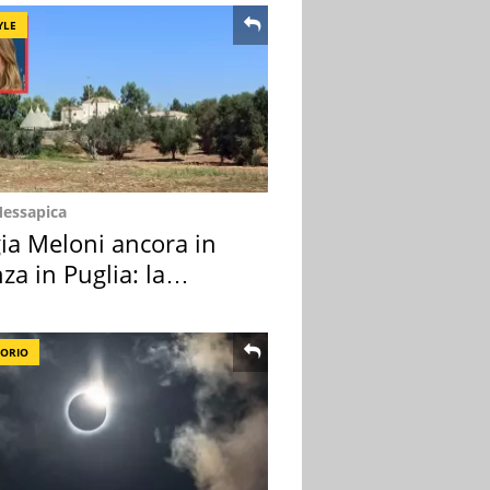
YLE
Messapica
ia Meloni ancora in
za in Puglia: la
ion scelta
TORIO