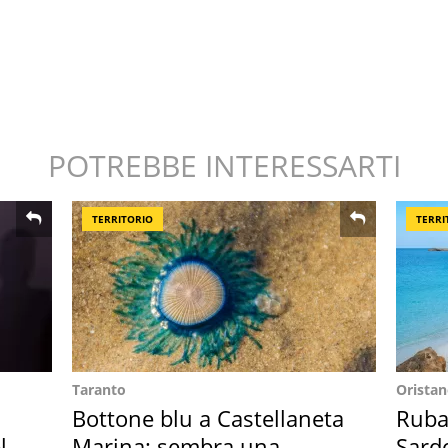
POTREBBE INTERESSARTI
TERRITORIO
TERRI
Taranto
Orista
Bottone blu a Castellaneta
Ruba 
l
Marina: sembra una
Sarde