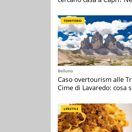
mirino una villa
TERRITORIO
Belluno
Caso overtourism alle T
Cime di Lavaredo: cosa s
succedendo
LIFESTYLE