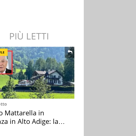
PIÙ LETTI
YLE
otto
o Mattarella in
za in Alto Adige: la
ion scelta