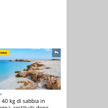
TORIO
no
40 kg di sabbia in
gna, restituiti dopo