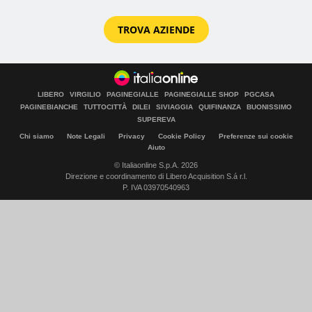
TROVA AZIENDE
LIBERO
VIRGILIO
PAGINEGIALLE
PAGINEGIALLE SHOP
PGCASA
PAGINEBIANCHE
TUTTOCITTÀ
DILEI
SIVIAGGIA
QUIFINANZA
BUONISSIMO
SUPEREVA
Chi siamo
Note Legali
Privacy
Cookie Policy
Preferenze sui cookie
Aiuto
© Italiaonline S.p.A. 2026
Direzione e coordinamento di Libero Acquisition S.á r.l.
P. IVA 03970540963