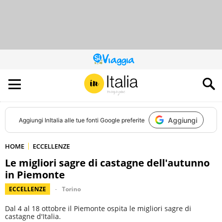
QUESTO
SITO
CONTRIBUISCE
ALL’AUDIENCE
DI
Aggiungi
Aggiungi
InItalia
alle tue fonti Google preferite
HOME
ECCELLENZE
Le migliori sagre di castagne dell'autunno
in Piemonte
ECCELLENZE
Torino
Dal 4 al 18 ottobre il Piemonte ospita le migliori sagre di
castagne d'Italia.