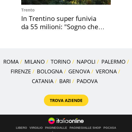
Trento
In Trentino super funivia
da 55 milioni: "Sogno che si
realizza"
ROMA
MILANO
TORINO
NAPOLI
PALERMO
FIRENZE
BOLOGNA
GENOVA
VERONA
CATANIA
BARI
PADOVA
TROVA AZIENDE
LIBERO
VIRGILIO
PAGINEGIALLE
PAGINEGIALLE SHOP
PGCASA