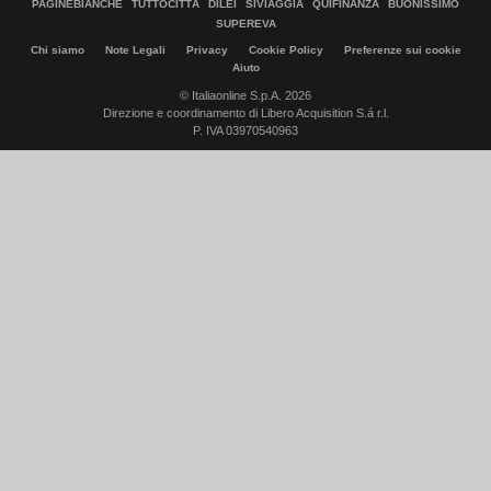
PAGINEBIANCHE
TUTTOCITTÀ
DILEI
SIVIAGGIA
QUIFINANZA
BUONISSIMO
SUPEREVA
Chi siamo
Note Legali
Privacy
Cookie Policy
Preferenze sui cookie
Aiuto
© Italiaonline S.p.A. 2026
Direzione e coordinamento di Libero Acquisition S.á r.l.
P. IVA 03970540963