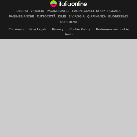
LIBERO
VIRGILIO
PAGINEGIALLE
PAGINEGIALLE SHOP
PGCASA
PAGINEBIANCHE
TUTTOCITTÀ
DILEI
SIVIAGGIA
QUIFINANZA
BUONISSIMO
SUPEREVA
Chi siamo
Note Legali
Privacy
Cookie Policy
Preferenze sui cookie
Aiuto
© Italiaonline S.p.A. 2026
Direzione e coordinamento di Libero Acquisition S.á r.l.
P. IVA 03970540963