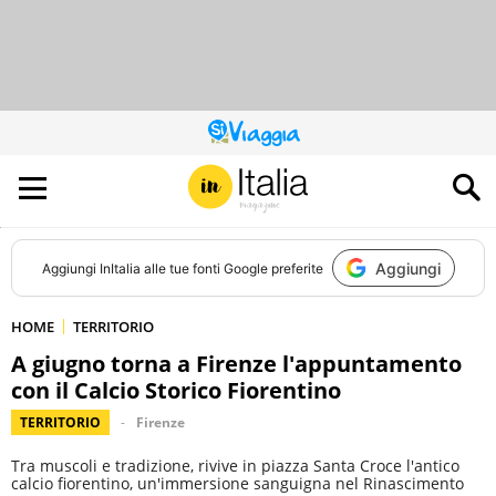
QUESTO
SITO
CONTRIBUISCE
ALL’AUDIENCE
DI
Aggiungi
Aggiungi
InItalia
alle tue fonti Google preferite
HOME
TERRITORIO
A giugno torna a Firenze l'appuntamento
con il Calcio Storico Fiorentino
TERRITORIO
Firenze
Tra muscoli e tradizione, rivive in piazza Santa Croce l'antico
calcio fiorentino, un'immersione sanguigna nel Rinascimento