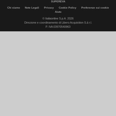
SUPEREVA
Chi siamo
Note Legali
Privacy
Cookie Policy
Preferenze sui cookie
Aiuto
© Italiaonline S.p.A. 2026
Direzione e coordinamento di Libero Acquisition S.á r.l.
P. IVA 03970540963