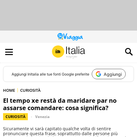
QUESTO
SITO
CONTRIBUISCE
ALL’AUDIENCE
DI
Aggiungi
Aggiungi
InItalia
alle tue fonti Google preferite
HOME
CURIOSITÀ
El tempo xe restà da maridare par no
assarse comandare: cosa significa?
CURIOSITÀ
Venezia
Sicuramente vi sarà capitato qualche volta di sentire
pronunciare questa frase, soprattutto dalle persone più