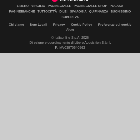
LIBERO
VIRGILIO
PAGINEGIALLE
PAGINEGIALLE SHOP
PGCASA
PAGINEBIANCHE
TUTTOCITTÀ
DILEI
SIVIAGGIA
QUIFINANZA
BUONISSIMO
SUPEREVA
Chi siamo
Note Legali
Privacy
Cookie Policy
Preferenze sui cookie
Aiuto
© Italiaonline S.p.A. 2026
Direzione e coordinamento di Libero Acquisition S.á r.l.
P. IVA 03970540963