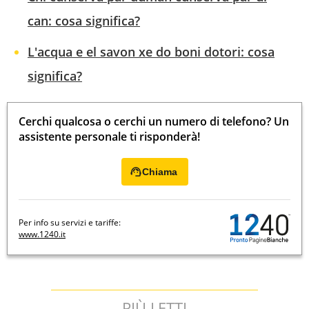
can: cosa significa?
L'acqua e el savon xe do boni dotori: cosa
significa?
Cerchi qualcosa o cerchi un numero di telefono? Un
assistente personale ti risponderà!
Chiama
Per info su servizi e tariffe:
www.1240.it
PIÙ LETTI