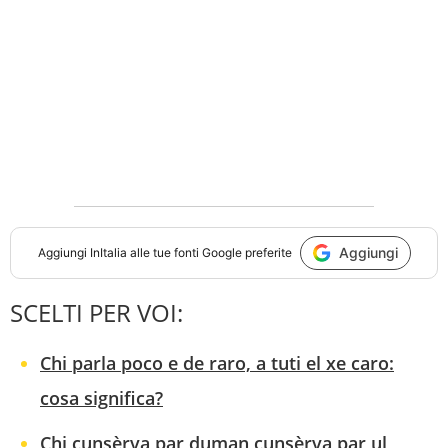
Aggiungi
Aggiungi
InItalia
alle tue fonti Google preferite
SCELTI PER VOI:
Chi parla poco e de raro, a tuti el xe caro:
cosa significa?
Chi cunsèrva par duman cunsèrva par ul