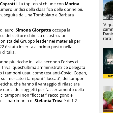
 Caprotti
. La top ten si chiude con
Marina
umero undici della classifica delle donne più
ton, seguita da Lina Tombolato e Barbara
 di euro,
Simona Giorgetta
occupa la
ce del settore chimico e costruzioni
zionista del Gruppo leader nei materiali per
 2022 è stata inserita al primo posto nella
 d’Italia
.
nne più ricche in Italia secondo Forbes ci
 Triva, quest’ultima amministratrice delegata
o i tamponi usati come test anti-Covid. Copan,
sul mercato i tamponi “floccati”, dei tamponi
etiche, che hanno il vantaggio di rilasciare
 narici dei soggetti per l’accertamento della
ici tamponi non “floccati” raccolgono e
e. Il patrimonio di
Stefania Triva
è di 1,2