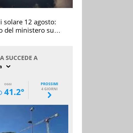
si solare 12 agosto:
o del ministero su
 osservarla