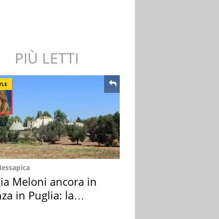
PIÙ LETTI
YLE
Messapica
ia Meloni ancora in
za in Puglia: la
ion scelta