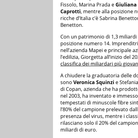
Fissolo, Marina Prada e
Giuliana
Caprotti
, mentre alla posizione n
ricche d’Italia c’è Sabrina Benet
Benetton.
Con un patrimonio di 1,3 miliardi
posizione numero 14. Imprenditri
nell’azienda Mapei e principale a
l’edilizia, Giorgetta all’inizio del
classifica dei miliardari più giovani
A chiudere la graduatoria delle do
sono
Veronica Squinzi
e Stefania
di Copan, azienda che ha prodott
nel 2003, ha inventato e immesso 
tempestati di minuscole fibre sint
l’80% del campione prelevato dalle
presenza del virus, mentre i class
rilasciano solo il 20% del campion
miliardi di euro.