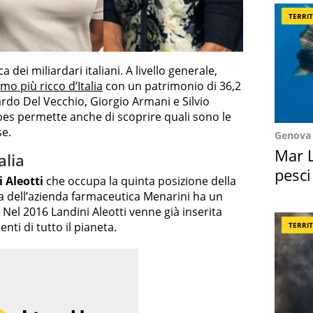
TERRI
a dei miliardari italiani. A livello generale,
omo più ricco d’Italia
con un patrimonio di 36,2
nardo Del Vecchio, Giorgio Armani e Silvio
bes permette anche di scoprire quali sono le
se.
Genova
Mar L
alia
pesci
 Aleotti
che occupa la quinta posizione della
Suez
ria dell’azienda farmaceutica Menarini ha un
. Nel 2016 Landini Aleotti venne già inserita
nti di tutto il pianeta.
TERRI