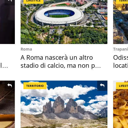
LIFESTYLE
TERRI
Roma
Trapani
A Roma nascerà un altro
Odiss
l
stadio di calcio, ma non per
locat
Roma e Lazio
semb
TERRITORIO
LIFES