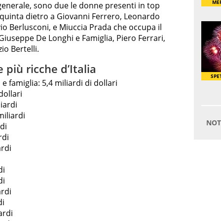
 generale, sono due le donne presenti in top
, quinta dietro a Giovanni Ferrero, Leonardo
vio Berlusconi, e Miuccia Prada che occupa il
iuseppe De Longhi e Famiglia, Piero Ferrari,
io Bertelli.
 più ricche d’Italia
 famiglia: 5,4 miliardi di dollari
dollari
iardi
iliardi
di
rdi
ardi
di
di
ardi
di
ardi