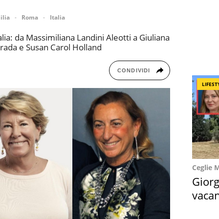
ilia
Roma
Italia
lia: da Massimiliana Landini Aleotti a Giuliana
Prada e Susan Carol Holland
CONDIVIDI
LIFEST
Ceglie 
Giorg
vacan
locat