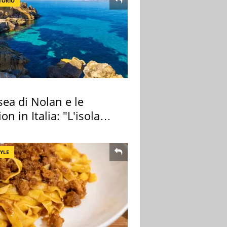
TORIO
ea di Nolan e le
ion in Italia: "L'isola
ra Itaca"
TYLE