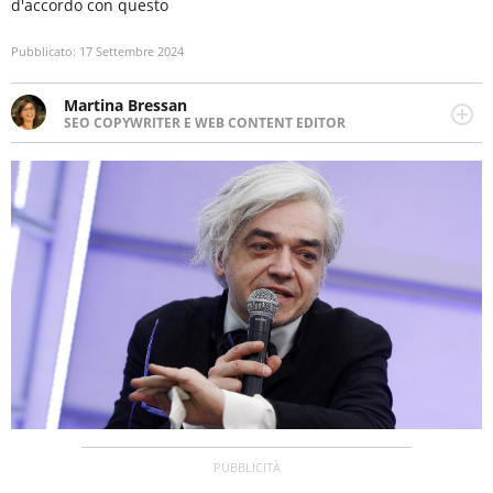
d'accordo con questo
Pubblicato:
17 Settembre 2024
Martina Bressan
SEO COPYWRITER E WEB CONTENT EDITOR
Appassionata di viaggi, di trail running e di yoga, ama
scoprire nuovi posti e nuove culture. Curiosa,
determinata e intraprendente adora leggere ma
soprattutto scrivere.