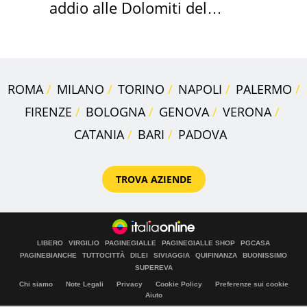
addio alle Dolomiti del
Cadore
ROMA
MILANO
TORINO
NAPOLI
PALERMO
FIRENZE
BOLOGNA
GENOVA
VERONA
CATANIA
BARI
PADOVA
TROVA AZIENDE
LIBERO
VIRGILIO
PAGINEGIALLE
PAGINEGIALLE SHOP
PGCASA
PAGINEBIANCHE
TUTTOCITTÀ
DILEI
SIVIAGGIA
QUIFINANZA
BUONISSIMO
SUPEREVA
Chi siamo
Note Legali
Privacy
Cookie Policy
Preferenze sui cookie
Aiuto