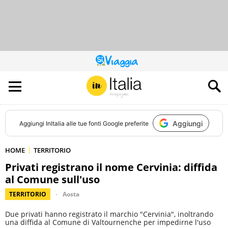
QUESTO
SITO
CONTRIBUISCE
ALL’AUDIENCE
DI
Aggiungi
Aggiungi
InItalia
alle tue fonti Google preferite
HOME
TERRITORIO
Privati registrano il nome Cervinia: diffida
al Comune sull'uso
TERRITORIO
Aosta
Due privati hanno registrato il marchio "Cervinia", inoltrando
una diffida al Comune di Valtournenche per impedirne l'uso