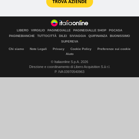
TROVA AZIENDE
LIBERO
VIRGILIO
PAGINEGIALLE
PAGINEGIALLE SHOP
PGCASA
PAGINEBIANCHE
TUTTOCITTÀ
DILEI
SIVIAGGIA
QUIFINANZA
BUONISSIMO
SUPEREVA
Chi siamo
Note Legali
Privacy
Cookie Policy
Preferenze sui cookie
Aiuto
© Italiaonline S.p.A. 2026
Direzione e coordinamento di Libero Acquisition S.á r.l.
P. IVA 03970540963