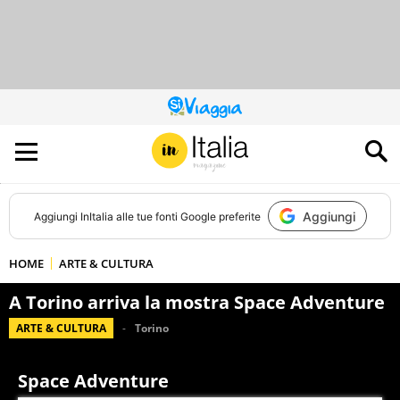
QUESTO
SITO
CONTRIBUISCE
ALL’AUDIENCE
DI
Aggiungi
Aggiungi
InItalia
alle tue fonti Google preferite
HOME
ARTE & CULTURA
A Torino arriva la mostra Space Adventure
ARTE & CULTURA
Torino
Space Adventure