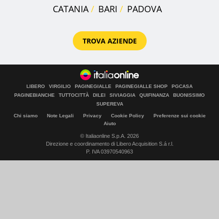
CATANIA
BARI
PADOVA
TROVA AZIENDE
LIBERO
VIRGILIO
PAGINEGIALLE
PAGINEGIALLE SHOP
PGCASA
PAGINEBIANCHE
TUTTOCITTÀ
DILEI
SIVIAGGIA
QUIFINANZA
BUONISSIMO
SUPEREVA
Chi siamo
Note Legali
Privacy
Cookie Policy
Preferenze sui cookie
Aiuto
© Italiaonline S.p.A. 2026
Direzione e coordinamento di Libero Acquisition S.á r.l.
P. IVA 03970540963