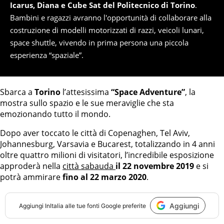
Icarus, Diana e Cube Sat del Politecnico di Torino
.
Bambini e ragazzi avranno l'opportunità di collaborare alla
costruzione di modelli motorizzati di razzi, veicoli lunari,
space shuttle, vivendo in prima persona una piccola
esperienza “spaziale”.
Sbarca a
Torino
l’attesissima
“Space Adventure”
, la
mostra sullo spazio e le sue meraviglie che sta
emozionando tutto il mondo.
Dopo aver toccato le città di Copenaghen, Tel Aviv,
Johannesburg, Varsavia e Bucarest, totalizzando in 4 anni
oltre quattro milioni di visitatori, l’incredibile esposizione
approderà nella
città sabauda
il 22 novembre 2019
e si
potrà ammirare
fino al 22 marzo 2020
.
Aggiungi
Aggiungi
InItalia
alle tue fonti Google preferite