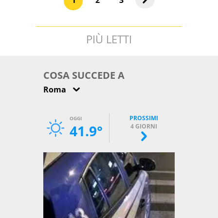
1
2
3
PIÙ LETTI