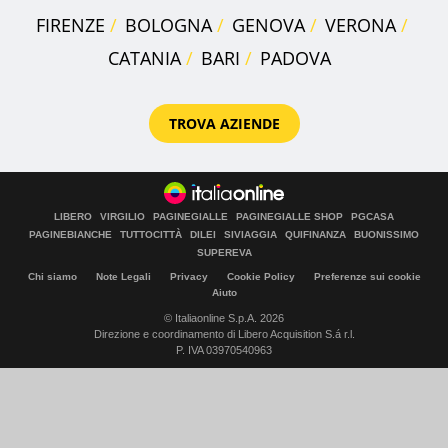
FIRENZE
BOLOGNA
GENOVA
VERONA
CATANIA
BARI
PADOVA
TROVA AZIENDE
LIBERO
VIRGILIO
PAGINEGIALLE
PAGINEGIALLE SHOP
PGCASA
PAGINEBIANCHE
TUTTOCITTÀ
DILEI
SIVIAGGIA
QUIFINANZA
BUONISSIMO
SUPEREVA
Chi siamo
Note Legali
Privacy
Cookie Policy
Preferenze sui cookie
Aiuto
© Italiaonline S.p.A. 2026
Direzione e coordinamento di Libero Acquisition S.á r.l.
P. IVA 03970540963