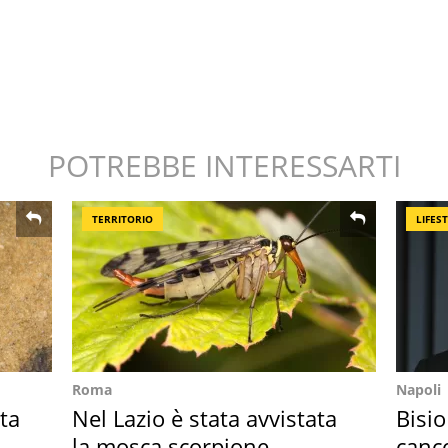
POTREBBE INTERESSARTI
TERRITORIO
LIFES
Roma
Napoli
ta
Nel Lazio è stata avvistata
Bisio
la mosca scorpione
cance