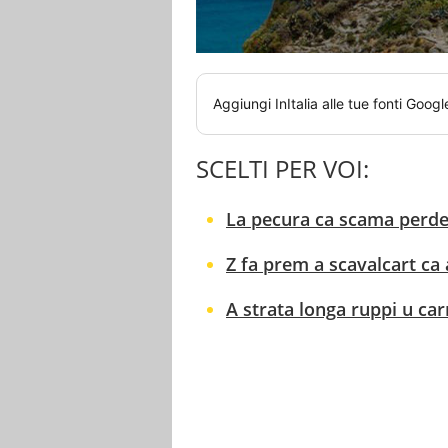
Aggiungi
InItalia
alle tue fonti Googl
SCELTI PER VOI:
La pecura ca scama perde 
Z fa prem a scavalcart ca 
A strata longa ruppi u car