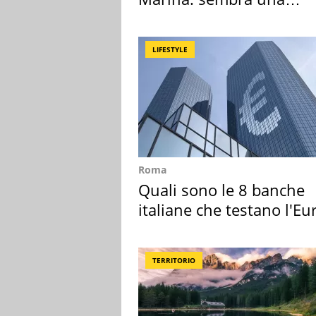
medusa ma non lo è
LIFESTYLE
Roma
Quali sono le 8 banche
italiane che testano l'Eu
digitale
TERRITORIO