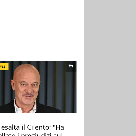
TYLE
 esalta il Cilento: "Ha
llato i pregiudizi sul