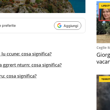
LIFEST
e preferite
Aggiungi
Ceglie 
Giorg
lu ccune: cosa significa?
vacan
a ggrert nturn: cosa significa?
locat
ru: cosa significa?
TERRI