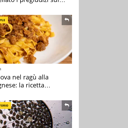
TYLE
a
ova nel ragù alla
nese: la ricetta
lata" è un caso
TORIO