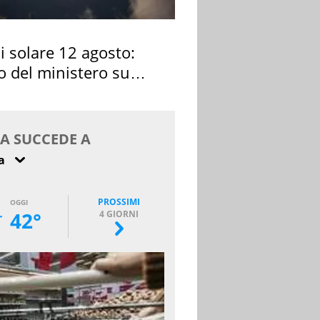
si solare 12 agosto:
o del ministero su
 osservarla