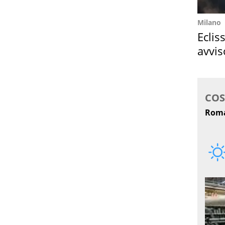
Milano
Eclis
avvis
come