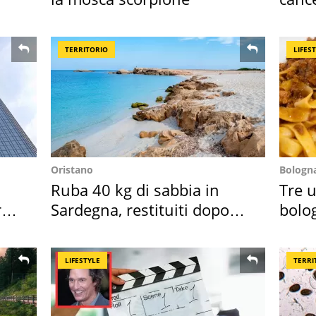
Sud"
TERRITORIO
LIFES
Oristano
Bologn
Ruba 40 kg di sabbia in
Tre u
ro
Sardegna, restituiti dopo
bolog
50 anni
"stel
LIFESTYLE
TERRI