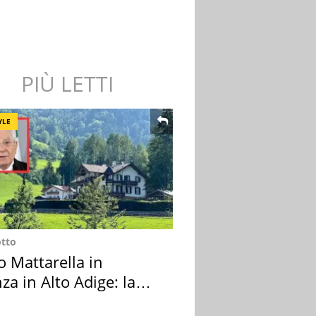
PIÙ LETTI
YLE
otto
o Mattarella in
za in Alto Adige: la
ion scelta