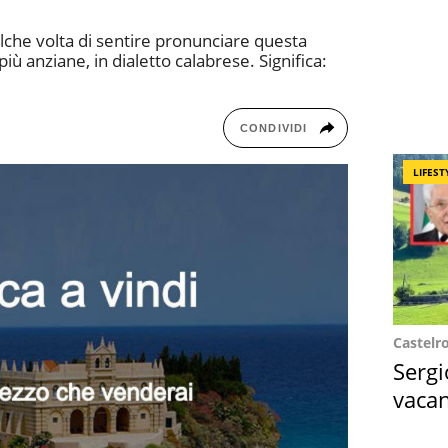
lche volta di sentire pronunciare questa
iù anziane, in dialetto calabrese. Significa:
CONDIVIDI
LIFEST
Castelr
Sergi
vacan
locat