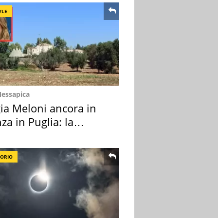
YLE
Messapica
ia Meloni ancora in
za in Puglia: la
ion scelta
TORIO