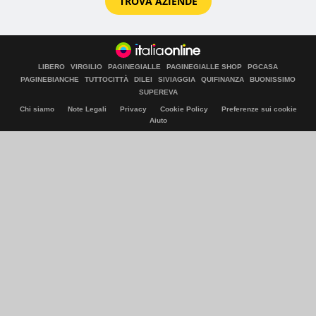
TROVA AZIENDE
LIBERO
VIRGILIO
PAGINEGIALLE
PAGINEGIALLE SHOP
PGCASA
PAGINEBIANCHE
TUTTOCITTÀ
DILEI
SIVIAGGIA
QUIFINANZA
BUONISSIMO
SUPEREVA
Chi siamo
Note Legali
Privacy
Cookie Policy
Preferenze sui cookie
Aiuto
© Italiaonline S.p.A. 2026
Direzione e coordinamento di Libero Acquisition S.á r.l.
P. IVA 03970540963