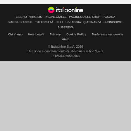
LIBERO
VIRGILIO
PAGINEGIALLE
PAGINEGIALLE SHOP
PGCASA
PAGINEBIANCHE
TUTTOCITTÀ
DILEI
SIVIAGGIA
QUIFINANZA
BUONISSIMO
SUPEREVA
Chi siamo
Note Legali
Privacy
Cookie Policy
Preferenze sui cookie
Aiuto
© Italiaonline S.p.A. 2026
Direzione e coordinamento di Libero Acquisition S.á r.l.
P. IVA 03970540963