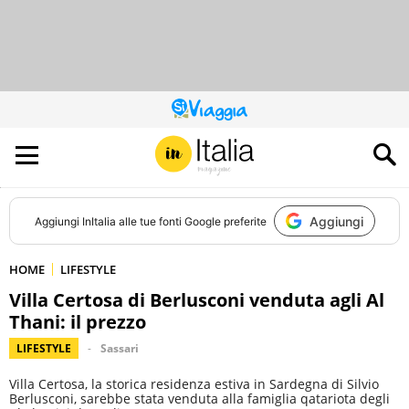
QUESTO
SITO
CONTRIBUISCE
ALL’AUDIENCE
DI
Aggiungi
Aggiungi
InItalia
alle tue fonti Google preferite
HOME
LIFESTYLE
Villa Certosa di Berlusconi venduta agli Al
Thani: il prezzo
LIFESTYLE
Sassari
Villa Certosa, la storica residenza estiva in Sardegna di Silvio
Berlusconi, sarebbe stata venduta alla famiglia qatariota degli