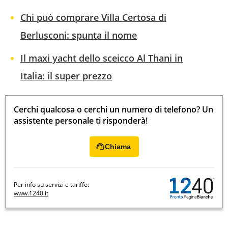
Chi può comprare Villa Certosa di
Berlusconi: spunta il nome
Il maxi yacht dello sceicco Al Thani in
Italia: il super prezzo
Cerchi qualcosa o cerchi un numero di telefono? Un
assistente personale ti risponderà!
Chiama
Per info su servizi e tariffe:
www.1240.it