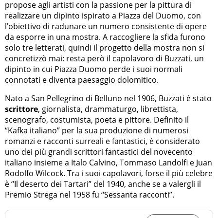
propose agli artisti con la passione per la pittura di
realizzare un dipinto ispirato a Piazza del Duomo, con
l’obiettivo di radunare un numero consistente di opere
da esporre in una mostra. A raccogliere la sfida furono
solo tre letterati, quindi il progetto della mostra non si
concretizzò mai: resta però il capolavoro di Buzzati, un
dipinto in cui Piazza Duomo perde i suoi normali
connotati e diventa paesaggio dolomitico.
Nato a San Pellegrino di Belluno nel 1906, Buzzati è stato
scrittore
, giornalista, drammaturgo, librettista,
scenografo, costumista, poeta e pittore. Definito il
“Kafka italiano” per la sua produzione di numerosi
romanzi e racconti surreali e fantastici, è considerato
uno dei più grandi scrittori fantastici del novecento
italiano insieme a Italo Calvino, Tommaso Landolfi e Juan
Rodolfo Wilcock. Tra i suoi capolavori, forse il più celebre
è “Il deserto dei Tartari” del 1940, anche se a valergli il
Premio Strega nel 1958 fu “Sessanta racconti”.