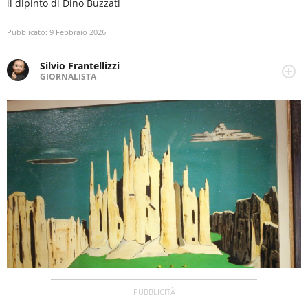
il dipinto di Dino Buzzati
Pubblicato:
9 Febbraio 2026
Silvio Frantellizzi
GIORNALISTA
Giornalista pubblicista. Da oltre dieci anni si occupa di
informazione sul web, scrivendo di sport, attualità,
cronaca, motori, spettacolo e videogame.