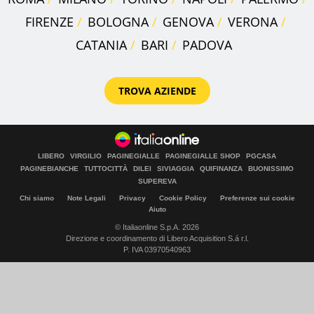
FIRENZE
BOLOGNA
GENOVA
VERONA
CATANIA
BARI
PADOVA
TROVA AZIENDE
LIBERO
VIRGILIO
PAGINEGIALLE
PAGINEGIALLE SHOP
PGCASA
PAGINEBIANCHE
TUTTOCITTÀ
DILEI
SIVIAGGIA
QUIFINANZA
BUONISSIMO
SUPEREVA
Chi siamo
Note Legali
Privacy
Cookie Policy
Preferenze sui cookie
Aiuto
© Italiaonline S.p.A. 2026
Direzione e coordinamento di Libero Acquisition S.á r.l.
P. IVA 03970540963