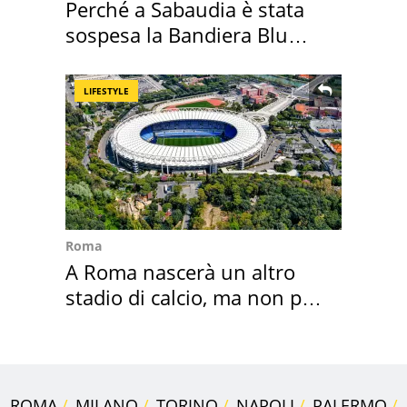
Perché a Sabaudia è stata
sospesa la Bandiera Blu
2026
LIFESTYLE
Roma
A Roma nascerà un altro
stadio di calcio, ma non per
Roma e Lazio
ROMA
MILANO
TORINO
NAPOLI
PALERMO