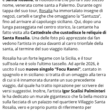
nome, venerata come santa a Palermo. Durante ogni
tappa del suo tour,
Rosalia
ha immortalato insegne di
negozi, cartelli e targhe che omaggiano la “Santuzza”,
fino ad arrivare al capoluogo siciliano. Qui, dopo una
lunga passeggiata nel centro storico, la cantante ha
fatto visita alla
Cattedrale che custodisce le reliquie di
Santa Rosalia
. Una delle foto più apprezzate dai fan
vedono l’artista in posa davanti al carro trionfale della
santa, al termine del suo viaggio italiano.
Rosalia ha un forte legame con la Sicilia, e il tour
sull’isola ne è solo l’ultimo tassello. Ad aprile 2026, è
uscito il suo
nuovo singolo “Focu Ranni”
, cantato in
spagnolo e in siciliano: si tratta di un omaggio alla terra
di cui si è innamorata durante un suo precedente
viaggio, dal quale ha tratto ispirazione per scrivere dei
versi suggestivi. Inoltre, l’artista
Igor Scalisi Palminteri
le ha dedicato un murale gigantesco che fa bella mostra
sulla facciata di un palazzo nel quartiere Villaggio Santa
Rosalia, vero e proprio punto di riferimento per