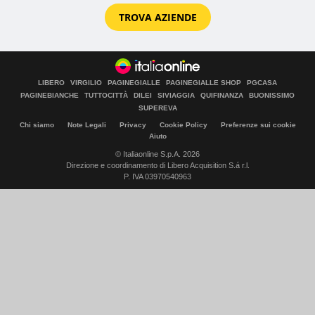
TROVA AZIENDE
LIBERO
VIRGILIO
PAGINEGIALLE
PAGINEGIALLE SHOP
PGCASA
PAGINEBIANCHE
TUTTOCITTÀ
DILEI
SIVIAGGIA
QUIFINANZA
BUONISSIMO
SUPEREVA
Chi siamo
Note Legali
Privacy
Cookie Policy
Preferenze sui cookie
Aiuto
© Italiaonline S.p.A. 2026
Direzione e coordinamento di Libero Acquisition S.á r.l.
P. IVA 03970540963