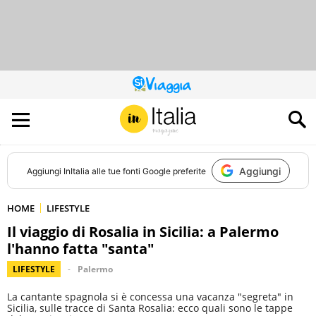
QUESTO
SITO
CONTRIBUISCE
ALL’AUDIENCE
DI
Aggiungi
Aggiungi
InItalia
alle tue fonti Google preferite
HOME
LIFESTYLE
Il viaggio di Rosalia in Sicilia: a Palermo
l'hanno fatta "santa"
LIFESTYLE
Palermo
La cantante spagnola si è concessa una vacanza "segreta" in
Sicilia, sulle tracce di Santa Rosalia: ecco quali sono le tappe