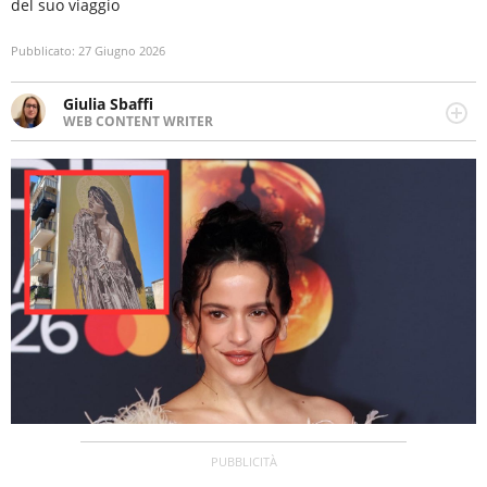
del suo viaggio
Pubblicato:
27 Giugno 2026
Giulia Sbaffi
WEB CONTENT WRITER
Web content writer appassionata di belle storie e di
viaggi, scrive da quando ne ha memoria. Curiosa per
natura, le piace tenersi informata su ciò che accade
intorno a lei.