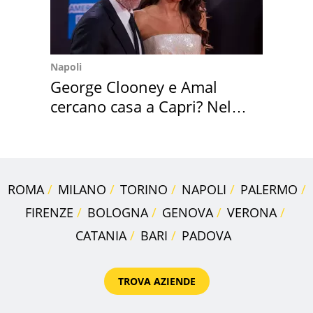
Napoli
George Clooney e Amal
cercano casa a Capri? Nel
mirino una villa
ROMA
MILANO
TORINO
NAPOLI
PALERMO
FIRENZE
BOLOGNA
GENOVA
VERONA
CATANIA
BARI
PADOVA
TROVA AZIENDE