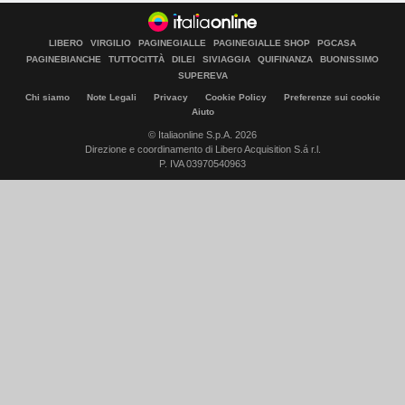
LIBERO
VIRGILIO
PAGINEGIALLE
PAGINEGIALLE SHOP
PGCASA
PAGINEBIANCHE
TUTTOCITTÀ
DILEI
SIVIAGGIA
QUIFINANZA
BUONISSIMO
SUPEREVA
Chi siamo
Note Legali
Privacy
Cookie Policy
Preferenze sui cookie
Aiuto
© Italiaonline S.p.A. 2026
Direzione e coordinamento di Libero Acquisition S.á r.l.
P. IVA 03970540963