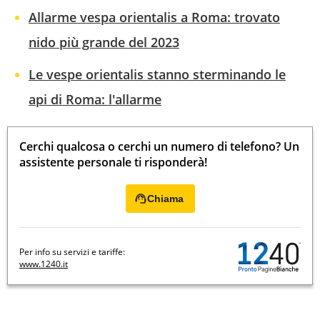
Allarme vespa orientalis a Roma: trovato
nido più grande del 2023
Le vespe orientalis stanno sterminando le
api di Roma: l'allarme
Cerchi qualcosa o cerchi un numero di telefono? Un
assistente personale ti risponderà!
Chiama
Per info su servizi e tariffe:
www.1240.it