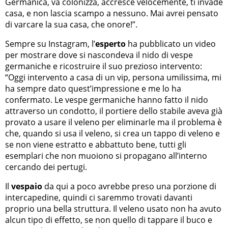
Germanica, va colonizza, accresce velocemente, ti invade
casa, e non lascia scampo a nessuno. Mai avrei pensato
di varcare la sua casa, che onore!”.
Sempre su Instagram, l’
esperto
ha pubblicato un video
per mostrare dove si nascondeva il nido di vespe
germaniche e ricostruire il suo prezioso intervento:
“Oggi intervento a casa di un vip, persona umilissima, mi
ha sempre dato quest’impressione e me lo ha
confermato. Le vespe germaniche hanno fatto il nido
attraverso un condotto, il portiere dello stabile aveva già
provato a usare il veleno per eliminarle ma il problema è
che, quando si usa il veleno, si crea un tappo di veleno e
se non viene estratto e abbattuto bene, tutti gli
esemplari che non muoiono si propagano all’interno
cercando dei pertugi.
Il
vespaio
da qui a poco avrebbe preso una porzione di
intercapedine, quindi ci saremmo trovati davanti
proprio una bella struttura. Il veleno usato non ha avuto
alcun tipo di effetto, se non quello di tappare il buco e