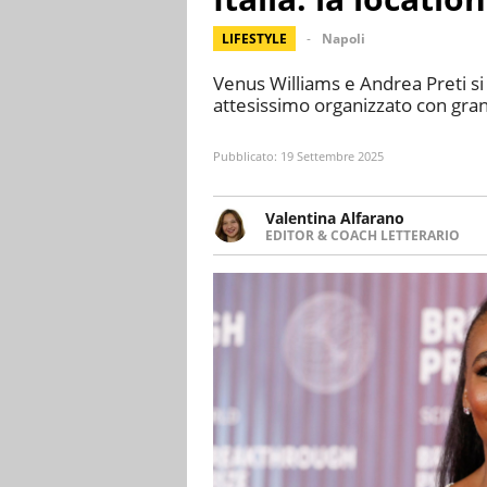
LIFESTYLE
Napoli
Venus Williams e Andrea Preti si
attesissimo organizzato con gran
Pubblicato:
19 Settembre 2025
Valentina Alfarano
EDITOR & COACH LETTERARIO
LINKEDIN
Lavorare con le storie è la mia 
INSTAGRAM
lavoro come editor di narrativa