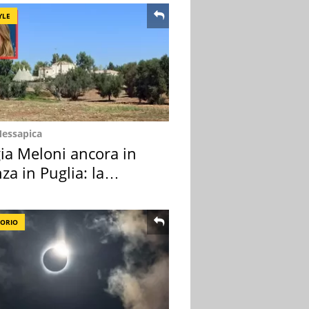
YLE
Messapica
ia Meloni ancora in
za in Puglia: la
ion scelta
TORIO