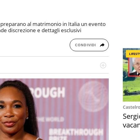
 preparano al matrimonio in Italia un evento
de discrezione e dettagli esclusivi
CONDIVIDI
LIFEST
missione! Specializzata in storytelling di viaggi,
 e coach di scrittura creativa.
Castelr
Sergi
vacan
locat