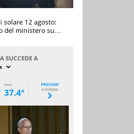
si solare 12 agosto:
o del ministero su
 osservarla