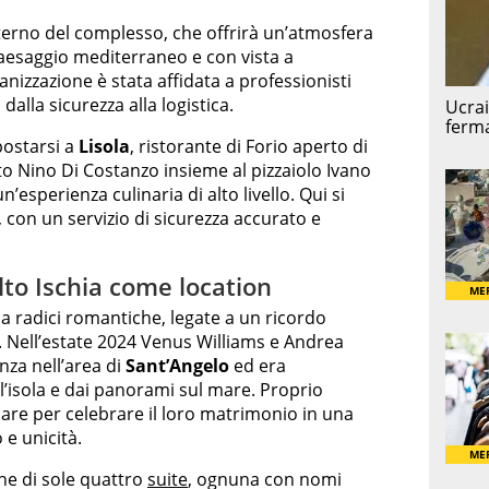
nterno del complesso, che offrirà un’atmosfera
paesaggio mediterraneo e con vista a
ganizzazione è stata affidata a professionisti
 dalla sicurezza alla logistica.
postarsi a
Lisola
, ristorante di Forio aperto di
ato Nino Di Costanzo insieme al pizzaiolo Ivano
un’esperienza culinaria di alto livello. Qui si
, con un servizio di sicurezza accurato e
lto Ischia come location
ha radici romantiche, legate a un ricordo
a. Nell’estate 2024 Venus Williams e Andrea
nza nell’area di
Sant’Angelo
ed era
l’isola e dai panorami sul mare. Proprio
rnare per celebrare il loro matrimonio in una
e unicità.
ne di sole quattro
suite
, ognuna con nomi