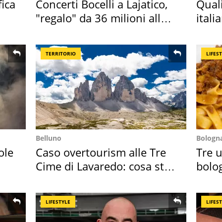
fica
Concerti Bocelli a Lajatico,
Qual
"regalo" da 36 milioni alla
itali
Toscana
digit
TERRITORIO
LIFES
Belluno
Bologn
ole
Caso overtourism alle Tre
Tre u
Cime di Lavaredo: cosa sta
bolog
succedendo
"stel
LIFESTYLE
LIFES