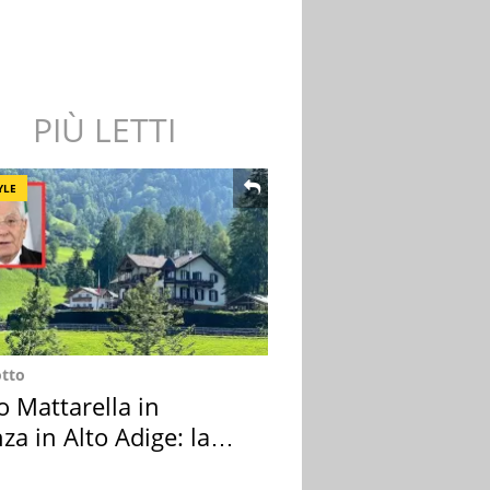
PIÙ LETTI
YLE
otto
o Mattarella in
za in Alto Adige: la
ion scelta