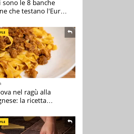
i sono le 8 banche
ane che testano l'Euro
ale
TYLE
a
ova nel ragù alla
nese: la ricetta
lata" è un caso
TYLE