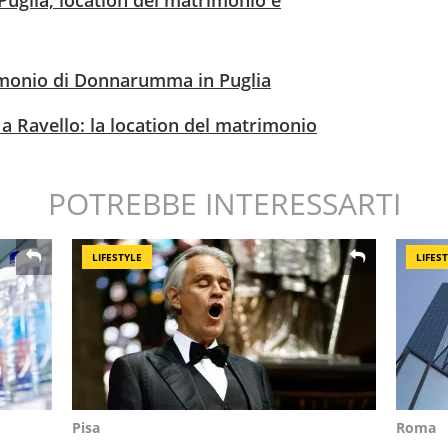
uglia, location del matrimonio e
imonio di Donnarumma in Puglia
i a Ravello: la location del matrimonio
POTREBBE INTERESSARTI
LIFESTYLE
LIFES
Pisa
Roma