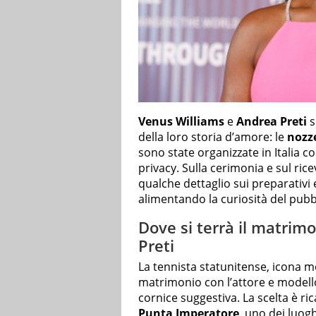
Venus Williams
e
Andrea Preti
s
della loro storia d’amore: le
nozz
sono state organizzate in Italia c
privacy. Sulla cerimonia e sul ri
qualche dettaglio sui preparativi 
alimentando la curiosità del pubb
Dove si terrà il matrim
Preti
La tennista statunitense, icona mo
matrimonio con l’attore e modell
cornice suggestiva. La scelta è r
Punta Imperatore
, uno dei luogh