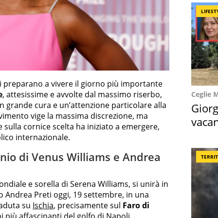
LIFEST
i preparano a vivere il giorno più importante
e
, attesissime e avvolte dal massimo riserbo,
Ceglie 
on grande cura e un’attenzione particolare alla
Giorg
cevimento vige la massima discrezione, ma
vacan
e sulla cornice scelta ha iniziato a emergere,
locat
lico internazionale.
onio di Venus Williams e Andrea
TERRI
ndiale e sorella di Serena Williams, si unirà in
o Andrea Preti oggi, 19 settembre, in una
icaduta su
Ischia
, precisamente sul
Faro di
i più affascinanti del golfo di Napoli,