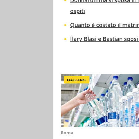
Donnarumma si sposa in P
ospiti
Quanto è costato il matr
Ilary Blasi e Bastian spos
ECCELLENZE
Roma