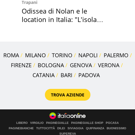
Trapani
Odissea di Nolan e le
location in Italia: "L'isola
sembra Itaca"
ROMA
MILANO
TORINO
NAPOLI
PALERMO
FIRENZE
BOLOGNA
GENOVA
VERONA
CATANIA
BARI
PADOVA
TROVA AZIENDE
LIBERO
VIRGILIO
PAGINEGIALLE
PAGINEGIALLE SHOP
PGCASA
PAGINEBIANCHE
TUTTOCITTÀ
DILEI
SIVIAGGIA
QUIFINANZA
BUONISSIMO
SUPEREVA