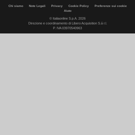
Chi siamo
Note Legali
Privacy
Cookie Policy
Preferenze sui cookie
Aiuto
© Italiaonline S.p.A. 2026
Direzione e coordinamento di Libero Acquisition S.á r.l.
P. IVA 03970540963