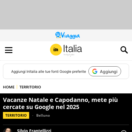
QUESTO
SITO
CONTRIBUISCE
ALL’AUDIENCE
DI
Aggiungi
Aggiungi
InItalia
alle tue fonti Google preferite
HOME
TERRITORIO
Vacanze Natale e Capodanno, mete più
cercate su Google nel 2025
TERRITORIO
Belluno
Silvio Frantellizzi