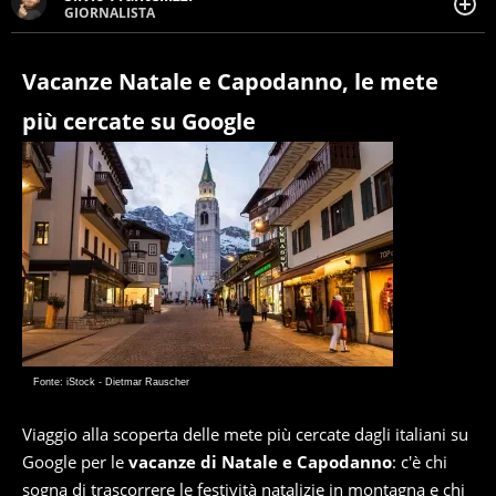
GIORNALISTA
Giornalista pubblicista. Da oltre dieci anni si occupa di
informazione sul web, scrivendo di sport, attualità,
cronaca, motori, spettacolo e videogame.
Vacanze Natale e Capodanno, le mete
più cercate su Google
Fonte: iStock - Dietmar Rauscher
Viaggio alla scoperta delle mete più cercate dagli italiani su
Google per le
vacanze di Natale e Capodanno
: c'è chi
sogna di trascorrere le festività natalizie in montagna e chi