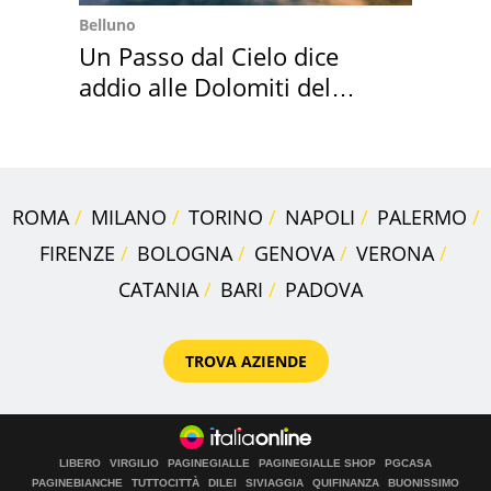
Belluno
Un Passo dal Cielo dice
addio alle Dolomiti del
Cadore
ROMA
MILANO
TORINO
NAPOLI
PALERMO
FIRENZE
BOLOGNA
GENOVA
VERONA
CATANIA
BARI
PADOVA
TROVA AZIENDE
LIBERO
VIRGILIO
PAGINEGIALLE
PAGINEGIALLE SHOP
PGCASA
PAGINEBIANCHE
TUTTOCITTÀ
DILEI
SIVIAGGIA
QUIFINANZA
BUONISSIMO