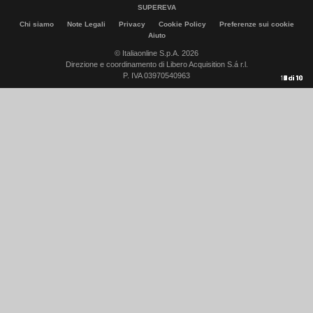
SUPEREVA
Chi siamo
Note Legali
Privacy
Cookie Policy
Preferenze sui cookie
Aiuto
© Italiaonline S.p.A. 2026
Direzione e coordinamento di Libero Acquisition S.á r.l.
P. IVA 03970540963
10
1
2
3
4
5
6
7
8
9
di
di
di
di
di
di
di
di
di
di
10
10
10
10
10
10
10
10
10
10