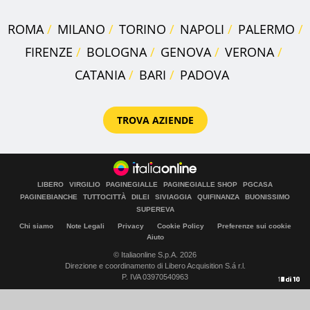
ROMA
MILANO
TORINO
NAPOLI
PALERMO
FIRENZE
BOLOGNA
GENOVA
VERONA
CATANIA
BARI
PADOVA
TROVA AZIENDE
LIBERO
VIRGILIO
PAGINEGIALLE
PAGINEGIALLE SHOP
PGCASA
PAGINEBIANCHE
TUTTOCITTÀ
DILEI
SIVIAGGIA
QUIFINANZA
BUONISSIMO
SUPEREVA
Chi siamo
Note Legali
Privacy
Cookie Policy
Preferenze sui cookie
Aiuto
© Italiaonline S.p.A. 2026
Direzione e coordinamento di Libero Acquisition S.á r.l.
P. IVA 03970540963
10
1
2
3
4
5
6
7
8
9
di
di
di
di
di
di
di
di
di
di
10
10
10
10
10
10
10
10
10
10