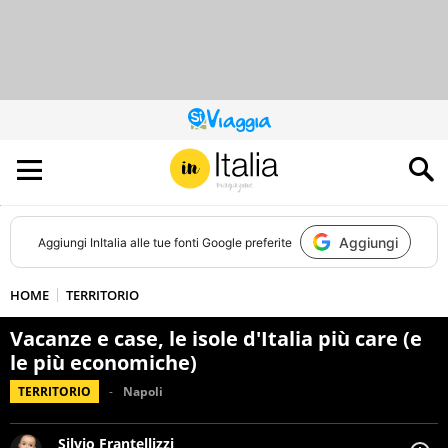
QUESTO
SITO
CONTRIBUISCE
ALL’AUDIENCE
DI
Aggiungi
Aggiungi
InItalia
alle tue fonti Google preferite
HOME
TERRITORIO
Vacanze e case, le isole d'Italia più care (e
le più economiche)
TERRITORIO
Napoli
Silvio Frantellizzi