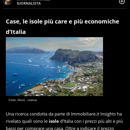
GIORNALISTA
Giornalista pubblicista. Da oltre dieci anni si occupa di
informazione sul web, scrivendo di sport, attualità,
cronaca, motori, spettacolo e videogame.
Case, le isole più care e più economiche
d’Italia
Fonte: iStock - Leamus
Una ricerca condotta da parte di Immobiliare.it Insights ha
rivelato quali sono le
isole
d'Italia con i prezzi più alti e più
bassi per comprare una casa. Oltre a indicare il prezzo