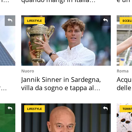
secondo la BBC
scap
LIFESTYLE
ECCEL
Nuoro
Roma
Jannik Sinner in Sardegna,
Acqua
ro
villa da sogno e tappa al
delle
discount
supe
LIFESTYLE
TERRI