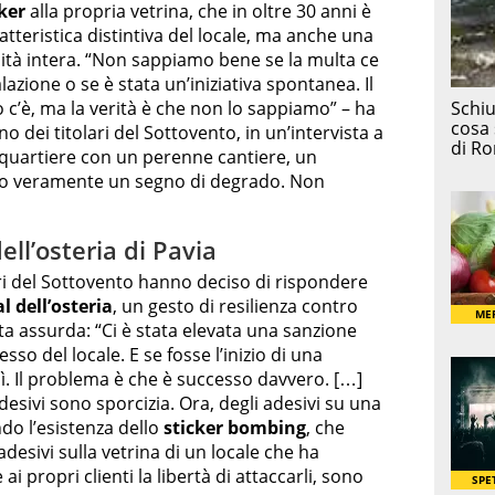
cker
alla propria vetrina, che in oltre 30 anni è
tteristica distintiva del locale, ma anche una
ità intera. “Non sappiamo bene se la multa ce
ione o se è stata un’iniziativa spontanea. Il
c’è, ma la verità è che non lo sappiamo” – ha
uno dei titolari del Sottovento, in un’intervista a
quartiere con un perenne cantiere, un
no veramente un segno di degrado. Non
ell’osteria di Pavia
i del Sottovento hanno deciso di rispondere
l dell’osteria
, un gesto di resilienza contro
a assurda: “Ci è stata elevata una sanzione
esso del locale. E se fosse l’inizio di una
sì. Il problema è che è successo davvero. […]
esivi sono sporcizia. Ora, degli adesivi su una
do l’esistenza dello
sticker bombing
, che
desivi sulla vetrina di un locale che ha
i propri clienti la libertà di attaccarli, sono