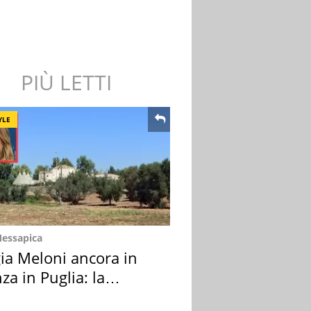
PIÙ LETTI
YLE
Messapica
ia Meloni ancora in
za in Puglia: la
ion scelta