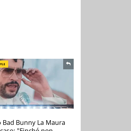
TYLE
 Bad Bunny La Maura
 caso: "Finché non