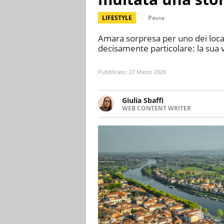
LIFESTYLE
Pavia
Amara sorpresa per uno dei locali
decisamente particolare: la sua 
Pubblicato:
27 Marzo 2026
Giulia Sbaffi
WEB CONTENT WRITER
Web content writer appassionat
ha memoria. Curiosa per natur
intorno a lei.