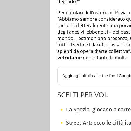
degrado
?”
Per i titolari dell’osteria di
Pavia
,
“Abbiamo sempre considerato qu
racconta letteralmente una porzio
degli adesivi, ebbene sì – del pa
mondo. Testimoniano presenza, sa
tutto il serio e il faceto passati
splendida opera d’arte collettiva”
vetrofanie
nonostante la multa.
Aggiungi
InItalia
alle tue fonti Googl
SCELTI PER VOI:
La Spezia, giocano a carte 
Street Art: ecco le città it