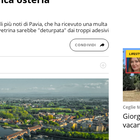
 più noti di Pavia, che ha ricevuto una multa
vetrina sarebbe "deturpata" dai troppi adesivi
CONDIVIDI
LIFEST
a di belle storie e di viaggi, scrive da quando ne
a, le piace tenersi informata su ciò che accade
Ceglie 
Giorg
vacan
locat