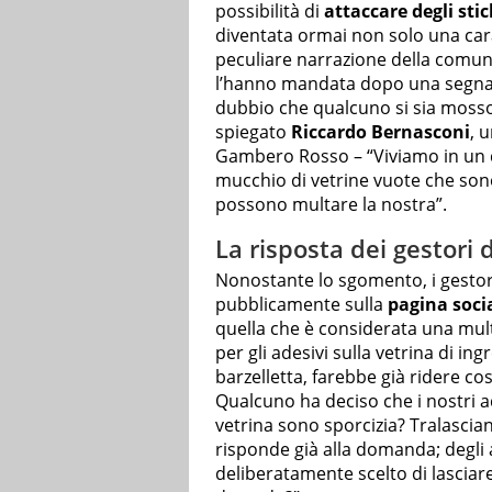
possibilità di
attaccare degli sti
diventata ormai non solo una cara
peculiare narrazione della comun
l’hanno mandata dopo una segnalaz
dubbio che qualcuno si sia mosso 
spiegato
Riccardo Bernasconi
, 
Gambero Rosso – “Viviamo in un 
mucchio di vetrine vuote che so
possono multare la nostra”.
La risposta dei gestori d
Nonostante lo sgomento, i gestor
pubblicamente sulla
pagina socia
quella che è considerata una mult
per gli adesivi sulla vetrina di ingr
barzelletta, farebbe già ridere co
Qualcuno ha deciso che i nostri ad
vetrina sono sporcizia? Tralascian
risponde già alla domanda; degli a
deliberatamente scelto di lasciare a