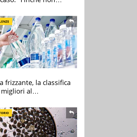
pa il morto"
LENZE
 frizzante, la classifica
 migliori al
rmercato
TORIO