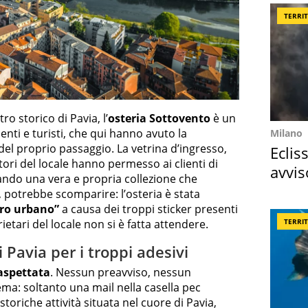
TERRI
ro storico di Pavia, l’
osteria Sottovento
è un
nti e turisti, che qui hanno avuto la
Milano
 del proprio passaggio. La vetrina d’ingresso,
Eclis
estori del locale hanno permesso ai clienti di
avvis
ando una vera e propria collezione che
come
, potrebbe scomparire: l’osteria è stata
oro urbano”
a causa dei troppi sticker presenti
TERRI
rietari del locale non si è fatta attendere.
i Pavia per i troppi adesivi
aspettata
. Nessun preavviso, nessun
ema: soltanto una mail nella casella pec
storiche attività situata nel cuore di Pavia,