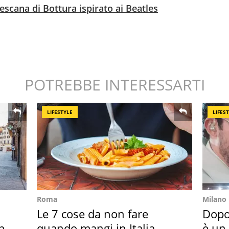
escana di Bottura ispirato ai Beatles
POTREBBE INTERESSARTI
LIFESTYLE
LIFES
Roma
Milano
Le 7 cose da non fare
Dopo
in
quando mangi in Italia
è un