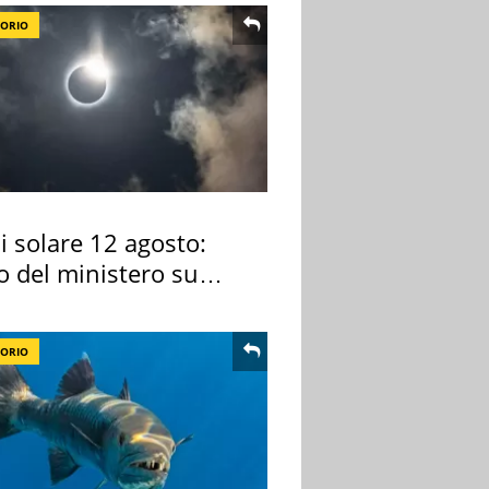
TORIO
si solare 12 agosto:
o del ministero su
 osservarla
TORIO