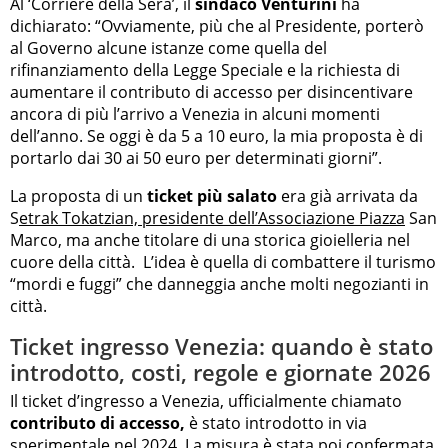
Al ‘Corriere della Sera’, il
sindaco Venturini
ha
dichiarato: “Ovviamente, più che al Presidente, porterò
al Governo alcune istanze come quella del
rifinanziamento della Legge Speciale e la richiesta di
aumentare il contributo di accesso per disincentivare
ancora di più l’arrivo a Venezia in alcuni momenti
dell’anno. Se oggi è da 5 a 10 euro, la mia proposta è di
portarlo dai 30 ai 50 euro per determinati giorni”.
La proposta di un
ticket più salato
era già arrivata da
S
etrak Tokatzian, presidente dell’Associazione Piazza
San
Marco, ma anche titolare di una storica gioielleria nel
cuore della città. L’idea è quella di combattere il turismo
“mordi e fuggi” che danneggia anche molti negozianti in
città.
Ticket ingresso Venezia: quando è stato
introdotto, costi, regole e giornate 2026
Il ticket d’ingresso a Venezia, ufficialmente chiamato
contributo di accesso,
è stato introdotto in via
sperimentale nel 2024. La misura è stata poi
confermata