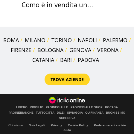
Como è in vendita un
appartamento
ROMA
MILANO
TORINO
NAPOLI
PALERMO
FIRENZE
BOLOGNA
GENOVA
VERONA
CATANIA
BARI
PADOVA
TROVA AZIENDE
LIBERO
VIRGILIO
PAGINEGIALLE
PAGINEGIALLE SHOP
PGCASA
PAGINEBIANCHE
TUTTOCITTÀ
DILEI
SIVIAGGIA
QUIFINANZA
BUONISSIMO
SUPEREVA
Chi siamo
Note Legali
Privacy
Cookie Policy
Preferenze sui cookie
Aiuto