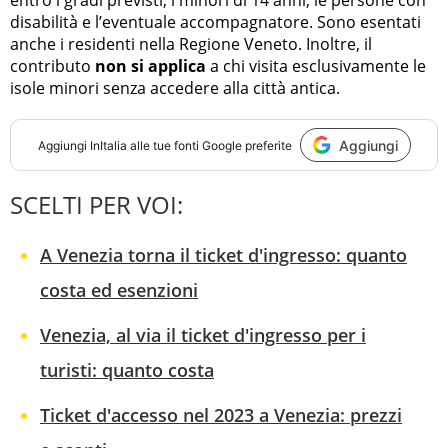
entro i gradi previsti, i minori di 14 anni, le persone con
disabilità e l’eventuale accompagnatore. Sono esentati
anche i residenti nella Regione Veneto. Inoltre, il
contributo
non si applica
a chi visita esclusivamente le
isole minori senza accedere alla città antica.
Aggiungi
Aggiungi
InItalia
alle tue fonti Google preferite
SCELTI PER VOI:
A Venezia torna il ticket d'ingresso: quanto
costa ed esenzioni
Venezia, al via il ticket d'ingresso per i
turisti: quanto costa
Ticket d'accesso nel 2023 a Venezia: prezzi