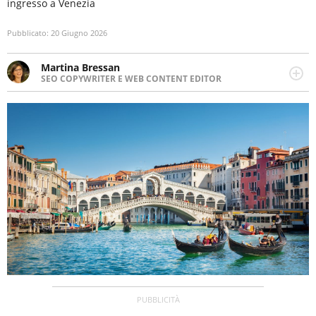
ingresso a Venezia
Pubblicato:
20 Giugno 2026
Martina Bressan
SEO COPYWRITER E WEB CONTENT EDITOR
Appassionata di viaggi, di trail running e di yoga, ama
scoprire nuovi posti e nuove culture. Curiosa,
determinata e intraprendente adora leggere ma
soprattutto scrivere.