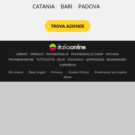
CATANIA
BARI
PADOVA
TROVA AZIENDE
LIBERO
VIRGILIO
PAGINEGIALLE
PAGINEGIALLE SHOP
PGCASA
PAGINEBIANCHE
TUTTOCITTÀ
DILEI
SIVIAGGIA
QUIFINANZA
BUONISSIMO
SUPEREVA
Chi siamo
Note Legali
Privacy
Cookie Policy
Preferenze sui cookie
Aiuto
© Italiaonline S.p.A. 2026
Direzione e coordinamento di Libero Acquisition S.á r.l.
P. IVA 03970540963