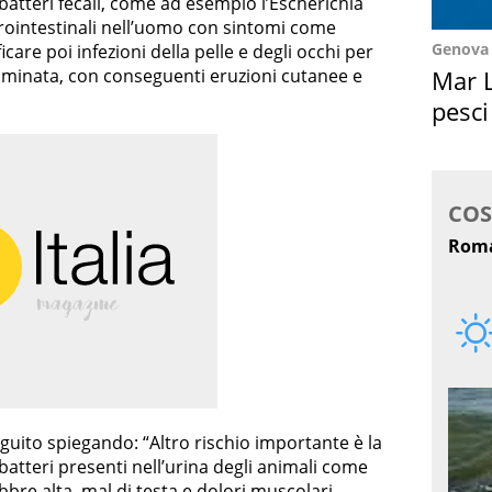
batteri fecali, come ad esempio l’Escherichia
trointestinali nell’uomo con sintomi come
Genova
care poi infezioni della pelle e degli occhi per
Mar L
taminata, con conseguenti eruzioni cutanee e
pesci
Suez
guito spiegando: “Altro rischio importante è la
batteri presenti nell’urina degli animali come
ebbre alta, mal di testa e dolori muscolari.