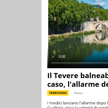
Il Tevere balneab
caso, l'allarme d
TERRITORIO
Roma
I medici lanciano l'allarme dopo
Gualtieri, circa la volontà di ren