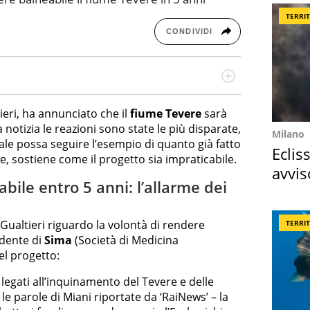
TERRI
CONDIVIDI
re dieci anni si occupa di informazione sul web,
cronaca, motori, spettacolo e videogame.
eri, ha annunciato che il
fiume Tevere
sarà
 notizia le reazioni sono state le più disparate,
Milano
tale possa seguire l’esempio di quanto già fatto
Eclis
ce, sostiene come il progetto sia impraticabile.
avvis
abile entro 5 anni: l’allarme dei
come
Gualtieri riguardo la volontà di rendere
TERRI
idente di
Sima
(Società di Medicina
el progetto:
legati all’inquinamento del Tevere e delle
le parole di Miani riportate da ‘RaiNews’ – la