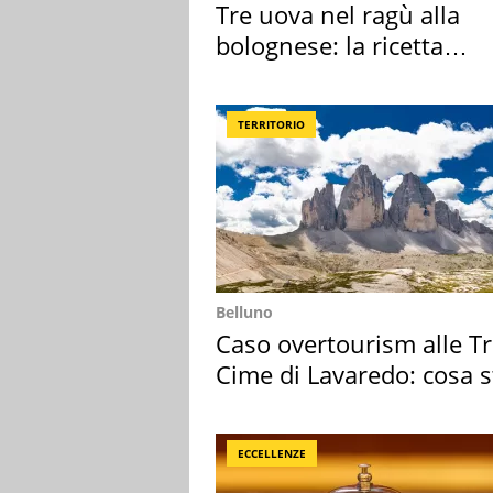
Tre uova nel ragù alla
bolognese: la ricetta
"stellata" è un caso
TERRITORIO
Belluno
Caso overtourism alle T
Cime di Lavaredo: cosa s
succedendo
ECCELLENZE