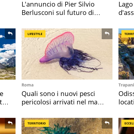
L'annuncio di Pier Silvio
Lago
Berlusconi sul futuro di
d'ass
Villa Certosa
2026 
LIFESTYLE
TERRI
Roma
Trapani
re
Quali sono i nuovi pesci
Odiss
ta
pericolosi arrivati nel mar
locat
Mediterraneo
semb
TERRITORIO
ECCEL