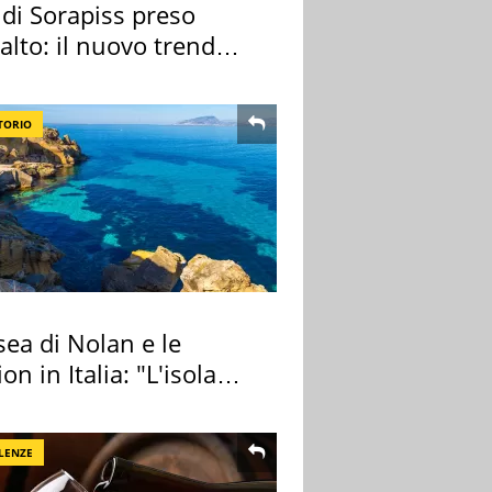
 di Sorapiss preso
alto: il nuovo trend
e l'appello
TORIO
ea di Nolan e le
ion in Italia: "L'isola
ra Itaca"
LENZE