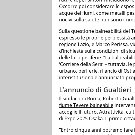
Occorre poi considerare le esposi
acque dei fiumi, come metalli pesan
nocivi sulla salute non sono imme
Sulla questione balneabilità del 
espresso le proprie perplessità 
regione Lazio, e Marco Perissa, 
d’inchiesta sulle condizioni di sic
delle loro periferie: “La balneabil
‘Corriere della Sera’ – tuttavia, l
urbano, periferie, rilancio di Ost
interistituzionale annunciato pro
L’annuncio di Gualtieri
Il sindaco di Roma, Roberto Gualti
fiume Tevere balneabile
intervene
accoglie il futuro. Attrattività, cu
di Expo 2025 Osaka. Il primo citta
“Entro cinque anni potremo fare il