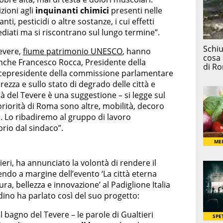
zioni agli
inquinanti chimici
presenti nelle
ti, pesticidi o altre sostanze, i cui effetti
diati ma si riscontrano sul lungo termine”.
Tevere,
fiume patrimonio UNESCO
, hanno
anche Francesco Rocca, Presidente della
vicepresidente della commissione parlamentare
urezza e sullo stato di degrado delle città e
ità del Tevere è una suggestione – si legge sul
e priorità di Roma sono altre, mobilità, decoro
ia. Lo ribadiremo al gruppo di lavoro
prio dal sindaco”.
eri, ha annunciato la volontà di rendere il
ndo a margine dell’evento ‘La città eterna
ltura, bellezza e innovazione’ al Padiglione Italia
dino ha parlato così del suo progetto:
 bagno del Tevere – le parole di Gualtieri