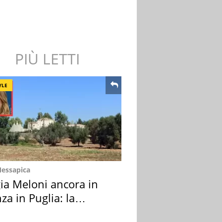
PIÙ LETTI
YLE
Messapica
ia Meloni ancora in
za in Puglia: la
ion scelta