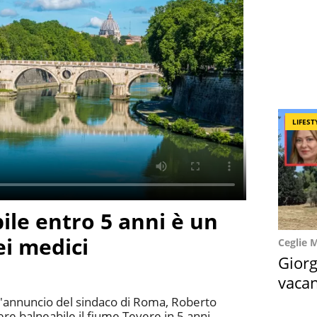
LIFEST
ile entro 5 anni è un
ei medici
Ceglie 
Giorg
vacan
locat
 l'annuncio del sindaco di Roma, Roberto
dere balneabile il fiume Tevere in 5 anni