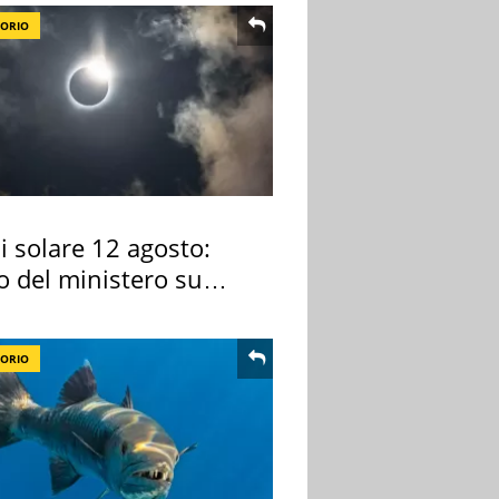
TORIO
si solare 12 agosto:
o del ministero su
 osservarla
TORIO