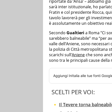
riportate da ‘Ansa’ – abbiamo già
sarà inter istituzionale, ho parla
Fratin e col presidente Rocca, q
tavolo lavorerà per gli investiment
è assolutamente un obiettivo reali
Secondo
Gualtieri
a Roma “Ci son
sarebbero balneabile” ma “per ave
valle dell’Aniene, sono necessari d
la polizia di Città metropolitana s
scarichi sull’
Aniene
che sono anche
sono tra le principali cause della 
Aggiungi
InItalia
alle tue fonti Googl
SCELTI PER VOI:
Il Tevere torna balneabi