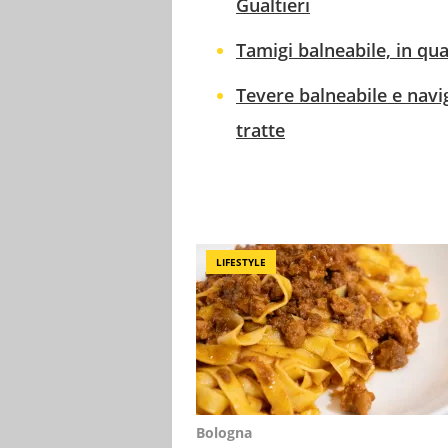
Gualtieri
Tamigi balneabile, in qual
Tevere balneabile e navig
tratte
LIFESTYLE
Bologna