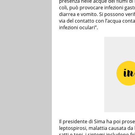
presenza nelle acque dei fiumi di 
coli, può provocare infezioni gas
diarrea e vomito. Si possono verifi
via del contatto con l’acqua con
infezioni oculari”.
Il presidente di Sima ha poi prose
leptospirosi, malattia causata da 
ratti e topi, i sintomi includono f