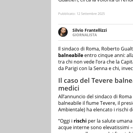
Pubblicato:
12 Settembre 2025
Silvio Frantellizzi
GIORNALISTA
Giornalista pubblicista. Da olt
scrivendo di sport, attualità, 
Il sindaco di Roma, Roberto Gualti
balneabile
entro cinque anni: alla
tra chi non vede l’ora che la Capi
da Parigi con la Senna e chi, inve
Il caso del Tevere balne
medici
All’annuncio del sindaco di Roma 
balneabile il fiume Tevere, il pres
Ambientale) ha elencato i rischi d
“Oggi i
rischi
per la salute umana 
acque interne sono elevatissimi – 