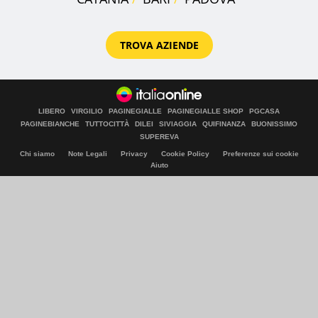
TROVA AZIENDE
LIBERO
VIRGILIO
PAGINEGIALLE
PAGINEGIALLE SHOP
PGCASA
PAGINEBIANCHE
TUTTOCITTÀ
DILEI
SIVIAGGIA
QUIFINANZA
BUONISSIMO
SUPEREVA
Chi siamo
Note Legali
Privacy
Cookie Policy
Preferenze sui cookie
Aiuto
© Italiaonline S.p.A. 2026
Direzione e coordinamento di Libero Acquisition S.á r.l.
P. IVA 03970540963