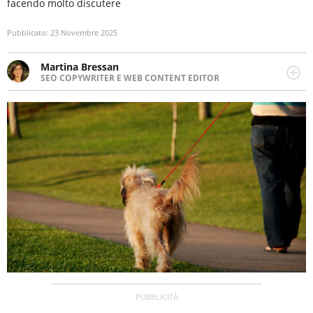
facendo molto discutere
Pubblicato:
23 Novembre 2025
Martina Bressan
SEO COPYWRITER E WEB CONTENT EDITOR
Appassionata di viaggi, di trail running e di yoga, ama
scoprire nuovi posti e nuove culture. Curiosa,
determinata e intraprendente adora leggere ma
soprattutto scrivere.