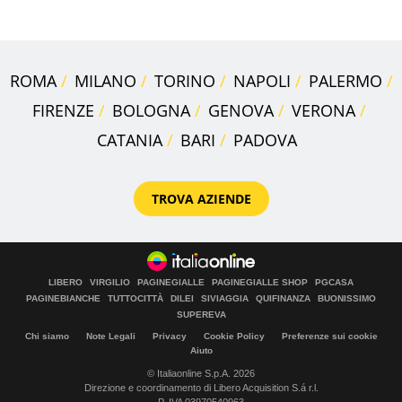
ROMA
MILANO
TORINO
NAPOLI
PALERMO
FIRENZE
BOLOGNA
GENOVA
VERONA
CATANIA
BARI
PADOVA
TROVA AZIENDE
LIBERO
VIRGILIO
PAGINEGIALLE
PAGINEGIALLE SHOP
PGCASA
PAGINEBIANCHE
TUTTOCITTÀ
DILEI
SIVIAGGIA
QUIFINANZA
BUONISSIMO
SUPEREVA
Chi siamo
Note Legali
Privacy
Cookie Policy
Preferenze sui cookie
Aiuto
© Italiaonline S.p.A. 2026
Direzione e coordinamento di Libero Acquisition S.á r.l.