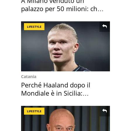
A Milano venduto un
palazzo per 50 milioni: chi
l'ha comprato
LIFESTYLE
Catania
Perché Haaland dopo il
Mondiale è in Sicilia:
vacanza ma non solo
LIFESTYLE