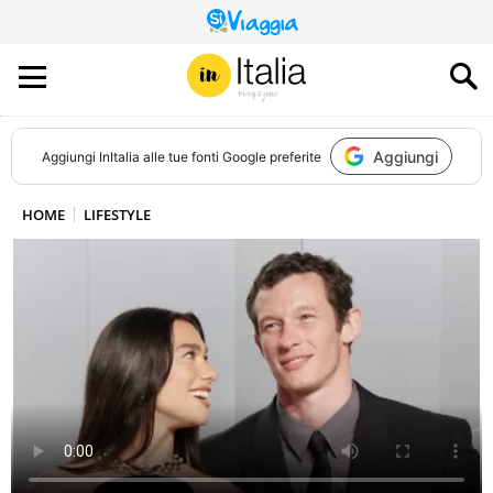
QUESTO
SITO
CONTRIBUISCE
ALL’AUDIENCE
DI
Aggiungi
Aggiungi
InItalia
alle tue fonti Google preferite
HOME
LIFESTYLE