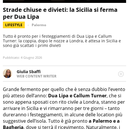
Strade chiuse e divieti: la Sicilia si ferma
per Dua Lipa
LIFESTYLE
Palermo
Tutto è pronto per i festeggiamenti di Dua Lipa e Callum
Turner: la coppia, dopo le nozze a Londra, è attesa in Sicilia e
sono già scattati i primi divieti
Pubblicato:
4 Giugno 2026
Giulia Sbaffi
WEB CONTENT WRITER
Web content writer appassionata di belle storie e di
viaggi, scrive da quando ne ha memoria. Curiosa per
Grande fermento per quello che è senza dubbio l’evento
natura, le piace tenersi informata su ciò che accade
più atteso dell’anno:
Dua Lipa e Callum Turner
, che si
intorno a lei.
sono appena sposati con rito civile a Londra, stanno per
arrivare in Sicilia e vi rimarranno per tre giorni – tanto
dureranno i festeggiamenti, in alcune delle location più
suggestive dell’isola. Tutto è già pronto
a Palermo e a
Bagheria
, dove si terrà il ricevimento. Naturalmente, i