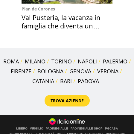
Plan de Corones
Val Pusteria, la vacanza in
famiglia che diventa un
ricordo indimenticabile
ROMA
MILANO
TORINO
NAPOLI
PALERMO
FIRENZE
BOLOGNA
GENOVA
VERONA
CATANIA
BARI
PADOVA
TROVA AZIENDE
LIBERO
VIRGILIO
PAGINEGIALLE
PAGINEGIALLE SHOP
PGCASA
PAGINEBIANCHE
TUTTOCITTÀ
DILEI
SIVIAGGIA
QUIFINANZA
BUONISSIMO