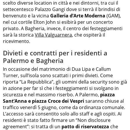
scelto diverse location in città e nei dintorni, tra cui il
settecentesco Palazzo Gangi dove si terrà il brindisi di
benvenuto e la vicina
Galleria d’Arte Moderna
(GAM),
nel cui cortile Elton John si esibirà per un concerto
privato. A Bagheria, invece, il centro dei festeggiamenti
sarà la storica
Villa Valguarnera
, che ospiterà il
ricevimento.
Divieti e contratti per i residenti a
Palermo e Bagheria
In occasione del matrimonio di Dua Lipa e Callum
Turner, sull’isola sono scattati i primi divieti. Come
riporta “La Repubblica”, gli uomini della security sono già
in azione per far sì che i festeggiamenti si svolgano in
sicurezza e nel massimo riserbo. A Palermo,
piazza
Sant’Anna e piazza Croce dei Vespri
saranno chiuse al
traffico venerdì 5 giugno, come da ordinanza comunale.
L’accesso sarà consentito solo allo staff e agli ospiti. Ai
residenti è stato fatto firmare un “Non disclosure
agreement”: si tratta di un
patto di riservatezza
che