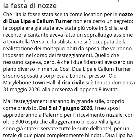
la festa di nozze
Che l’Italia fosse stata scelta come location per le
nozze
di Dua Lipa e Callum Turner
non era certo un segreto:
la coppia era già stata avvistata più volte in Sicilia, e di
recente la cantante aveva fatto un
sopralluogo assieme
a Donatella Versace
, la stilista che si è occupata della
realizzazione dei molteplici abiti da sposa che verranno
indossati nel corso dei festeggiamenti. Quello che
nessuno sapeva, però, è che i due fidanzati avessero un
piano diverso in mente. Così,
Dua Lipa e Callum Turner
si sono sposati a sorpresa
a Londra, presso l’Old
Marylebone Town Hall: il
rito civile
si è tenuto domenica
31 maggio 2026, alla presenza di appena 8 invitati.
Ma i festeggiamenti saranno in grande stile, proprio
come previsto.
Dal 5 al 7 giugno 2026
, i neo sposi
approderanno a Palermo per il ricevimento nuziale, con
oltre 300 ospiti che alloggeranno presso Villa Igiea –
sono già state riservate tutte le suite dell’hotel, per un
totale di due piani completamente blindati. Dua Lipa ha