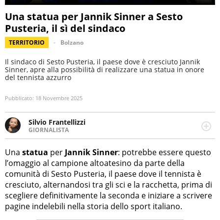
Una statua per Jannik Sinner a Sesto
Pusteria, il sì del sindaco
TERRITORIO
Bolzano
Il sindaco di Sesto Pusteria, il paese dove è cresciuto Jannik
Sinner, apre alla possibilità di realizzare una statua in onore
del tennista azzurro
Pubblicato:
18 Novembre 2025
Silvio Frantellizzi
GIORNALISTA
Giornalista pubblicista. Da oltre dieci anni si occupa di
informazione sul web, scrivendo di sport, attualità,
Una
statua
per
Jannik Sinner
: potrebbe essere questo
cronaca, motori, spettacolo e videogame.
l’omaggio al campione altoatesino da parte della
comunità di Sesto Pusteria, il paese dove il tennista è
cresciuto, alternandosi tra gli sci e la racchetta, prima di
scegliere definitivamente la seconda e iniziare a scrivere
pagine indelebili nella storia dello sport italiano.