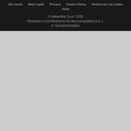
Chi siamo
Note Legali
Privacy
Cookie Policy
Preferenze sui cookie
Aiuto
© Italiaonline S.p.A. 2026
Direzione e coordinamento di Libero Acquisition S.á r.l.
P. IVA 03970540963