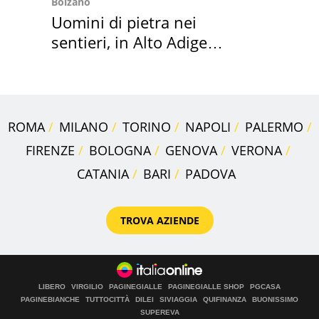
Bolzano
Uomini di pietra nei
sentieri, in Alto Adige
scatta l'allarme
ROMA
MILANO
TORINO
NAPOLI
PALERMO
FIRENZE
BOLOGNA
GENOVA
VERONA
CATANIA
BARI
PADOVA
TROVA AZIENDE
LIBERO
VIRGILIO
PAGINEGIALLE
PAGINEGIALLE SHOP
PGCASA
PAGINEBIANCHE
TUTTOCITTÀ
DILEI
SIVIAGGIA
QUIFINANZA
BUONISSIMO
SUPEREVA