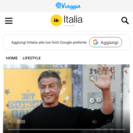
QUESTO
SITO
CONTRIBUISCE
ALL’AUDIENCE
DI
Aggiungi
Aggiungi
InItalia
alle tue fonti Google preferite
HOME
LIFESTYLE