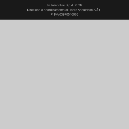
© Italiaonline S.p.A. 2026
Direzione e coordinamento di Libero Acquisition S.á r.l.
P. IVA 03970540963