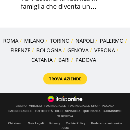
famiglia che diventa un
ricordo indimenticabile
ROMA
MILANO
TORINO
NAPOLI
PALERMO
FIRENZE
BOLOGNA
GENOVA
VERONA
CATANIA
BARI
PADOVA
TROVA AZIENDE
LIBERO
VIRGILIO
PAGINEGIALLE
PAGINEGIALLE SHOP
PGCASA
PAGINEBIANCHE
TUTTOCITTÀ
DILEI
SIVIAGGIA
QUIFINANZA
BUONISSIMO
SUPEREVA
Chi siamo
Note Legali
Privacy
Cookie Policy
Preferenze sui cookie
Aiuto