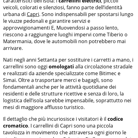
caratteristici dell’isola: i
carrellini elettrici
, piccoli
veicoli, colorati e silenziosi, fanno parte dell’identità
urbana di
Capri
. Sono indispensabili per spostarsi lungo
le viuzze pedonali e garantire servizi e
approvvigionamenti E, Muovendosi a passo lento,
riescono a raggiungere luoghi impervi come Tiberio o
Matermania, dove le automobili non potrebbero mai
arrivare.
Nati negli anni Settanta per sostituire i carretti a mano, i
carrellini sono oggi
omologati
alla circolazione stradale
e realizzati da aziende specializzate come Bitimec e
Simai. Oltre a trasportare merci e bagagli, sono
fondamentali anche per le attività quotidiane dei
residenti e delle strutture ricettive e senza di loro, la
logistica dell’isola sarebbe impensabile, soprattutto nei
mesi di maggiore afflusso turistico.
Il dettaglio che più incuriosisce i visitatori è il
codice
cromatico
. I carrellini di Capri sono una piccola
tavolozza in movimento che attraversa ogni giorno le