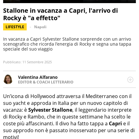
Stallone in vacanza a Capri, l'arrivo di
Rocky è "a effetto"
LIFESTYLE
Napoli
In vacanza a Capri Sylvester Stallone sorprende con un arrivo
scenografico che ricorda l’energia di Rocky e segna una tappa
speciale del suo viaggio
Pubblicato:
11 Settembre 2025
Valentina Alfarano
EDITOR & COACH LETTERARIO
LINKEDIN
Lavorare con le storie è la mia missione! Specializzata in
INSTAGRAM
storytelling di viaggi, lavoro come editor di narrativa e
Un’icona di Hollywood attraversa il Mediterraneo con il
coach di scrittura creativa.
suo yacht e approda in Italia per un nuovo capitolo di
vacanza: è
Sylvester Stallone
, il leggendario interprete
di Rocky e Rambo, che in queste settimane ha scelto le
coste più affascinanti. Il divo ha fatto tappa a
Capri
e il
suo approdo non è passato inosservato per una serie di
motivi!