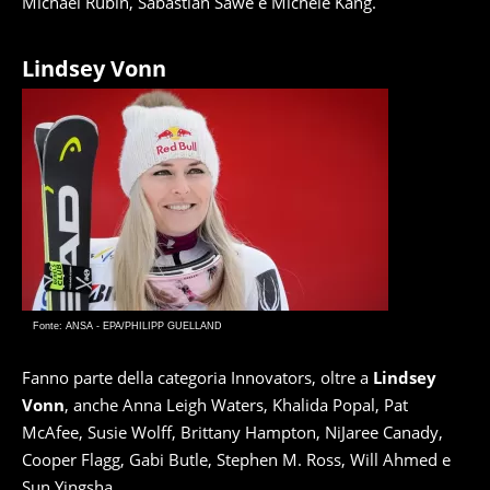
Michael Rubin, Sabastian Sawe e Michele Kang.
Lindsey Vonn
Fonte: ANSA - EPA/PHILIPP GUELLAND
Fanno parte della categoria Innovators, oltre a
Lindsey
Vonn
, anche Anna Leigh Waters, Khalida Popal, Pat
McAfee, Susie Wolff, Brittany Hampton, NiJaree Canady,
Cooper Flagg, Gabi Butle, Stephen M. Ross, Will Ahmed e
Sun Yingsha.