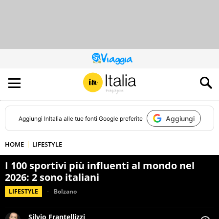
QUESTO
SITO
CONTRIBUISCE
ALL’AUDIENCE
DI
Aggiungi
Aggiungi
InItalia
alle tue fonti Google preferite
HOME
LIFESTYLE
I 100 sportivi più influenti al mondo nel
2026: 2 sono italiani
LIFESTYLE
Bolzano
Silvio Frantellizzi