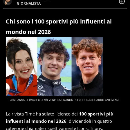
GIORNALISTA
Giornalista pubblicista. Da oltre dieci anni si occupa di
informazione sul web, scrivendo di sport, attualità,
cronaca, motori, spettacolo e videogame.
Chi sono i 100 sportivi più influenti al
mondo nel 2026
Fonte: ANSA - EPA/ALEX PLAVEVSKI/EPA/FRANCK ROBICHON/RICCARDO ANTIMIANI
La rivista Time ha stilato l'elenco dei
100 sportivi più
influenti al mondo nel 2026
, dividendoli in quattro
categorie chiamate rispettivamente Icons, Titans,