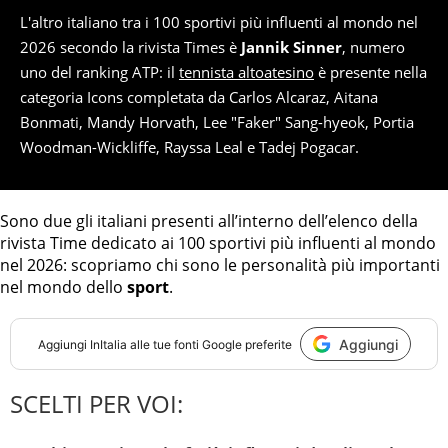
L'altro italiano tra i 100 sportivi più influenti al mondo nel
2026 secondo la rivista Times è
Jannik Sinner
, numero
uno del ranking ATP: il
tennista altoatesino
è presente nella
categoria Icons completata da Carlos Alcaraz, Aitana
Bonmati, Mandy Horvath, Lee "Faker" Sang-hyeok, Portia
Woodman-Wickliffe, Rayssa Leal e Tadej Pogacar.
Sono due gli italiani presenti all’interno dell’elenco della
rivista Time dedicato ai 100 sportivi più influenti al mondo
nel 2026: scopriamo chi sono le personalità più importanti
nel mondo dello
sport
.
Aggiungi
Aggiungi
InItalia
alle tue fonti Google preferite
SCELTI PER VOI: