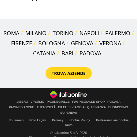
rosse"
ROMA
MILANO
TORINO
NAPOLI
PALERMO
FIRENZE
BOLOGNA
GENOVA
VERONA
CATANIA
BARI
PADOVA
TROVA AZIENDE
LIBERO
VIRGILIO
PAGINEGIALLE
PAGINEGIALLE SHOP
PGCASA
PAGINEBIANCHE
TUTTOCITTÀ
DILEI
SIVIAGGIA
QUIFINANZA
BUONISSIMO
SUPEREVA
Chi siamo
Note Legali
Privacy
Cookie Policy
Preferenze sui cookie
Aiuto
© Italiaonline S.p.A. 2026