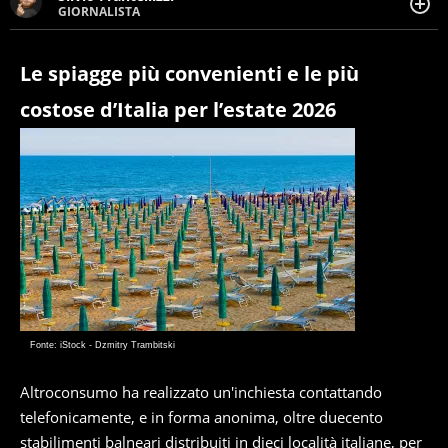
GIORNALISTA
Giornalista pubblicista. Da oltre dieci anni si occupa di
informazione sul web, scrivendo di sport, attualità,
cronaca, motori, spettacolo e videogame.
Le spiagge più convenienti e le più
costose d’Italia per l’estate 2026
Fonte: iStock - Dzmitry Trambitski
Altroconsumo ha realizzato un'inchiesta contattando
telefonicamente, e in forma anonima, oltre duecento
stabilimenti balneari distribuiti in dieci località italiane, per