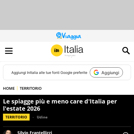
QUESTO
SITO
CONTRIBUISCE
ALL’AUDIENCE
DI
Aggiungi
Aggiungi
InItalia
alle tue fonti Google preferite
HOME
TERRITORIO
Le spiagge più e meno care d'Italia per
l'estate 2026
TERRITORIO
Udine
Silvio Frantellizzi