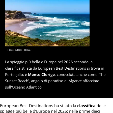
Fonte: iStock - gbh007
La spiaggia più bella d'Europa nel 2026 secondo la
classifica stilata da European Best Destinations si trova in
Portogallo: è
Monte Clerigo
, conosciuta anche come 'The
Sunset Beach', angolo di paradiso di Algarve affacciato
sull'Oceano Atlantico.
European Best Destinations ha stilato la
classifica
delle
spiagge più belle d’Europa nel 2026: nelle prime dieci