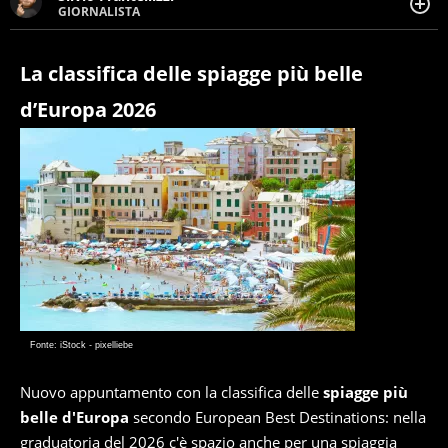
GIORNALISTA
Giornalista pubblicista. Da oltre dieci anni si occupa di
informazione sul web, scrivendo di sport, attualità,
cronaca, motori, spettacolo e videogame.
La classifica delle spiagge più belle
d’Europa 2026
Fonte: iStock - pixelliebe
Nuovo appuntamento con la classifica delle
spiagge più
belle d'Europa
secondo European Best Destinations: nella
graduatoria del 2026 c'è spazio anche per una spiaggia