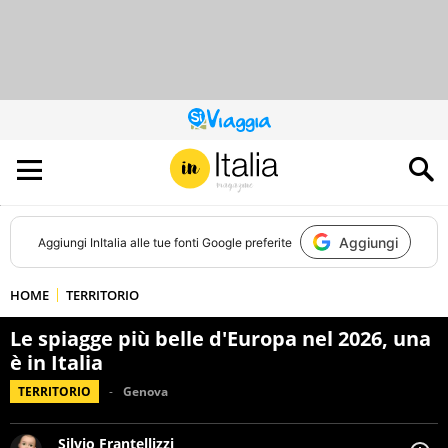
QUESTO
SITO
CONTRIBUISCE
ALL’AUDIENCE
DI
Aggiungi
Aggiungi
InItalia
alle tue fonti Google preferite
HOME
TERRITORIO
Le spiagge più belle d'Europa nel 2026, una
è in Italia
TERRITORIO
Genova
Silvio Frantellizzi