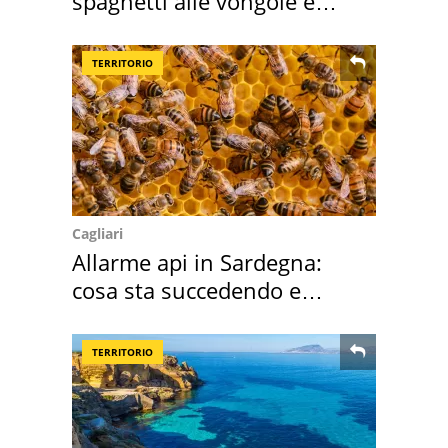
spaghetti alle vongole e
sautè di cozze
TERRITORIO
Cagliari
Allarme api in Sardegna:
cosa sta succedendo e
perché
TERRITORIO