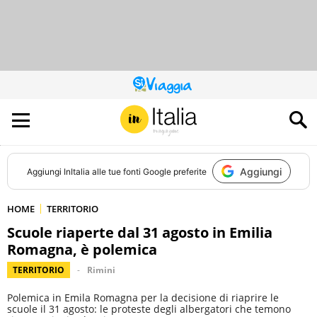
QUESTO
SITO
CONTRIBUISCE
ALL’AUDIENCE
DI
Aggiungi
Aggiungi
InItalia
alle tue fonti Google preferite
HOME
TERRITORIO
Scuole riaperte dal 31 agosto in Emilia
Romagna, è polemica
TERRITORIO
Rimini
Polemica in Emila Romagna per la decisione di riaprire le
scuole il 31 agosto: le proteste degli albergatori che temono