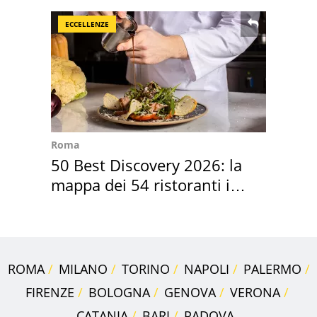
Positano a rompe er c..."
ECCELLENZE
Roma
50 Best Discovery 2026: la
mappa dei 54 ristoranti in
Italia
ROMA
MILANO
TORINO
NAPOLI
PALERMO
FIRENZE
BOLOGNA
GENOVA
VERONA
CATANIA
BARI
PADOVA