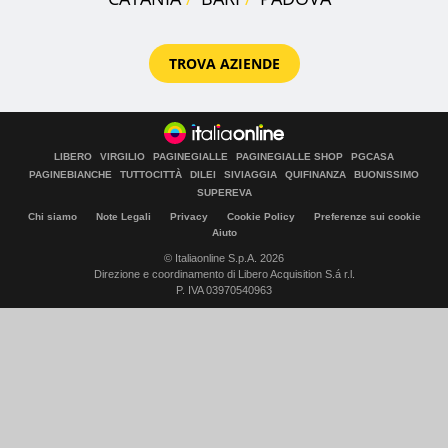
TROVA AZIENDE
LIBERO
VIRGILIO
PAGINEGIALLE
PAGINEGIALLE SHOP
PGCASA
PAGINEBIANCHE
TUTTOCITTÀ
DILEI
SIVIAGGIA
QUIFINANZA
BUONISSIMO
SUPEREVA
Chi siamo
Note Legali
Privacy
Cookie Policy
Preferenze sui cookie
Aiuto
© Italiaonline S.p.A. 2026
Direzione e coordinamento di Libero Acquisition S.á r.l.
P. IVA 03970540963