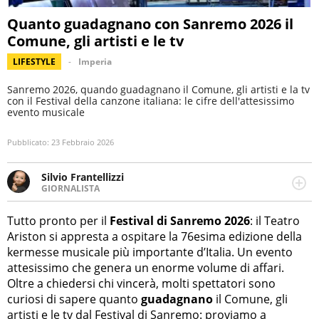
Quanto guadagnano con Sanremo 2026 il
Comune, gli artisti e le tv
LIFESTYLE
Imperia
Sanremo 2026, quando guadagnano il Comune, gli artisti e la tv
con il Festival della canzone italiana: le cifre dell'attesissimo
evento musicale
Pubblicato:
23 Febbraio 2026
Silvio Frantellizzi
GIORNALISTA
Giornalista pubblicista. Da oltre dieci anni si occupa di
informazione sul web, scrivendo di sport, attualità,
Tutto pronto per il
Festival di Sanremo 2026
: il Teatro
cronaca, motori, spettacolo e videogame.
Ariston si appresta a ospitare la 76esima edizione della
kermesse musicale più importante d’Italia. Un evento
attesissimo che genera un enorme volume di affari.
Oltre a chiedersi chi vincerà, molti spettatori sono
curiosi di sapere quanto
guadagnano
il Comune, gli
artisti e le tv dal Festival di Sanremo: proviamo a