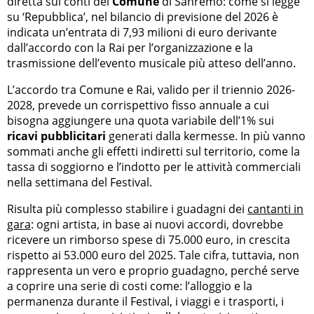
diretta sui conti del
Comune
di Sanremo: come si legge
su ‘Repubblica’, nel bilancio di previsione del 2026 è
indicata un’entrata di 7,93 milioni di euro derivante
dall’accordo con la Rai per l’organizzazione e la
trasmissione dell’evento musicale più atteso dell’anno.
L’accordo tra Comune e Rai, valido per il triennio 2026-
2028, prevede un corrispettivo fisso annuale a cui
bisogna aggiungere una quota variabile dell’1% sui
ricavi pubblicitari
generati dalla kermesse. In più vanno
sommati anche gli effetti indiretti sul territorio, come la
tassa di soggiorno e l’indotto per le attività commerciali
nella settimana del Festival.
Risulta più complesso stabilire i guadagni dei
cantanti in
gara
: ogni artista, in base ai nuovi accordi, dovrebbe
ricevere un rimborso spese di 75.000 euro, in crescita
rispetto ai 53.000 euro del 2025. Tale cifra, tuttavia, non
rappresenta un vero e proprio guadagno, perché serve
a coprire una serie di costi come: l’alloggio e la
permanenza durante il Festival, i viaggi e i trasporti, i