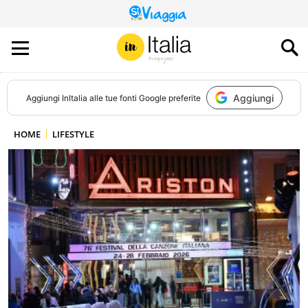
QUESTO
SITO
CONTRIBUISCE
ALL’AUDIENCE
DI
Aggiungi
Aggiungi
InItalia
alle tue fonti Google preferite
HOME
LIFESTYLE