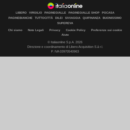
LIBERO
VIRGILIO
PAGINEGIALLE
PAGINEGIALLE SHOP
PGCASA
PAGINEBIANCHE
TUTTOCITTÀ
DILEI
SIVIAGGIA
QUIFINANZA
BUONISSIMO
SUPEREVA
Chi siamo
Note Legali
Privacy
Cookie Policy
Preferenze sui cookie
Aiuto
© Italiaonline S.p.A. 2026
Direzione e coordinamento di Libero Acquisition S.á r.l.
P. IVA 03970540963